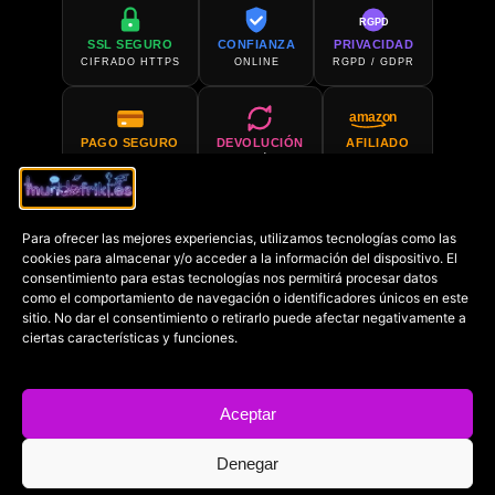
RGPD
SSL SEGURO
CONFIANZA
PRIVACIDAD
CIFRADO HTTPS
ONLINE
RGPD / GDPR
amazon
PAGO SEGURO
DEVOLUCIÓN
AFILIADO
PCI COMPLIANT
30 DÍAS
AMAZON
Para ofrecer las mejores experiencias, utilizamos tecnologías como las
SOPORTE 24H
COMPRA EN
cookies para almacenar y/o acceder a la información del dispositivo. El
SIEMPRE DISPONIBLE
AMAZON
consentimiento para estas tecnologías nos permitirá procesar datos
como el comportamiento de navegación o identificadores únicos en este
sitio. No dar el consentimiento o retirarlo puede afectar negativamente a
€
ciertas características y funciones.
PRECIO MÍN.
GARANTIZADO
Aceptar
Denegar
Copyright © 2022-2026
Mundofriki.es
| Diseñado por
Roger
Casadejús Pérez