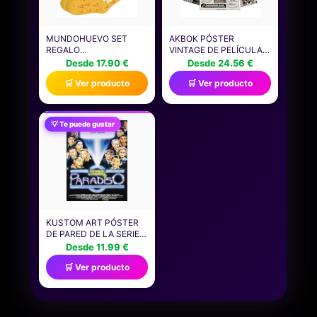
MUNDOHUEVO SET
AKBOK PÓSTER
REGALO
VINTAGE DE PELÍCULA
PERSONALIZADO PARA
DE TERROR PARA
Desde 17.90 €
Desde 24.56 €
FRIKIS | TAZA SER FRIKI
PERIÓDICO, PÓSTER
🛒 Ver producto
🛒 Ver producto
MOLA UN NUEVO +
CLÁSICO DE
CALCETIN SORPRESA |
PERSONAJES DE
REGALO PERSONAJES,
PELÍCULA
CINE, SERIES,
ATERRADORA,
💡 Te puede gustar
TELEVISIÓN...
IMPRESIONES
DIVERTIDO Y ORIGINAL.
ARTÍSTICAS DE
PERIÓDICO, JUEGO DE
CINE EN CASA PARA
CUEVA DE HOMBRE,
SALA DE
KUSTOM ART PÓSTER
DE PARED DE LA SERIE
DE CARTELES DE
Desde 11.99 €
PELÍCULAS FAMOSAS
🛒 Ver producto
(NUEVO CINE PARAÍSO)
SIN MARCO. IMPRESIÓN
ARTÍSTICA SOBRE
PAPEL DE PÁTINA 40 X
30 CM