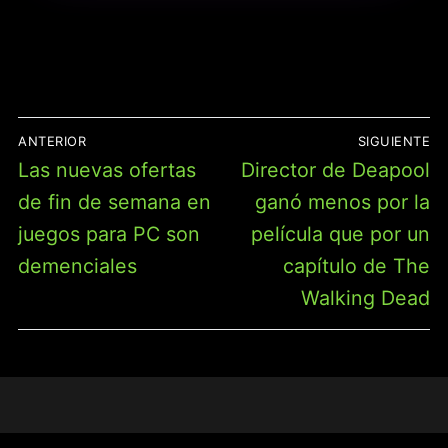
NAVEGACIÓN
ANTERIOR
SIGUIENTE
DE
Entrada
Entrada
Las nuevas ofertas
Director de Deapool
ENTRADAS
anterior:
siguiente:
de fin de semana en
ganó menos por la
juegos para PC son
película que por un
demenciales
capítulo de The
Walking Dead