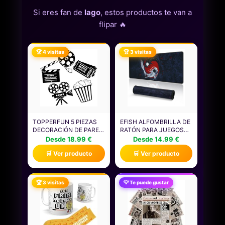
Si eres fan de
lago
, estos productos te van a
flipar 🔥
🏆 4 visitas
🏆 3 visitas
TOPPERFUN 5 PIEZAS
EFISH ALFOMBRILLA DE
DECORACIÓN DE PARED
RATÓN PARA JUEGOS
DE CINE EN CASA DE
JAPONESA XXL DE 800
Desde 18.99 €
Desde 14.99 €
METAL, LETREROS DE
X 300 MM, GRANDE,
🛒 Ver producto
🛒 Ver producto
PELÍCULA VINTAGE
CON BORDES COSIDOS,
PARA SALA
IMPERMEABLE,
MULTIMEDIA,
ANTIDESLIZANTE, PARA
DECORACIÓN TEMÁTICA
PC, MACBOOK Y
🏆 3 visitas
💡 Te puede gustar
PARA HABITACIONES Y
PORTÁTIL. MEJORA LA
FIESTAS
PRECISIÓN Y LA
VELOCIDAD. (A4)