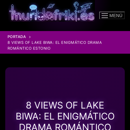
Ir
al
MENÚ
contenido
PORTADA
8 VIEWS OF LAKE BIWA: EL ENIGMÁTICO DRAMA
ROMÁNTICO ESTONIO
8 VIEWS OF LAKE
BIWA: EL ENIGMÁTICO
DRAMA ROMÁNTICO