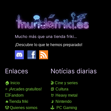
Mucho más que una tienda friki...
¡Descubre lo que te hemos preparado!
Enlaces
Notícias diarias
🏠 Inicio
🎬 Cine y series
⭐ ¡Arcades gratuítos!
📗 Cultura
💥Fandom
🤘 Heavy metal
🔥Tienda friki
📡 Nintendo
🤡 Quienes somos
🕹 PC Gaming