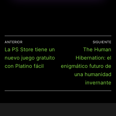
PROBLEMAS PARA
CORREGIR ... FALLIDAS Y
LOGRAR RESULTADOS
IMPECABLES.
NAVEGACIÓN
ANTERIOR
SIGUIENTE
DE
Entrada
Entrada
La PS Store tiene un
The Human
ENTRADAS
anterior:
siguiente:
nuevo juego gratuito
Hibernation: el
con Platino fácil
enigmático futuro de
una humanidad
invernante