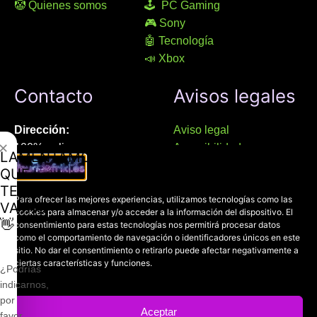
🤡 Quienes somos
🕹 PC Gaming
🎮 Sony
🤖 Tecnología
📣 Xbox
Contacto
Avisos legales
Dirección:
Aviso legal
✕
100% online
Accesibilidad
LAMENTAMOS
Manresa (08241), Barcelona
Devoluciones
QUE
Política de cookies
TE
Chat Whatsapp (solo texto):
Para ofrecer las mejores experiencias, utilizamos tecnologías como las
Política de privacidad
VAYAS
cookies para almacenar y/o acceder a la información del dispositivo. El
+34 689 800 662
👋
consentimiento para estas tecnologías nos permitirá procesar datos
como el comportamiento de navegación o identificadores únicos en este
Correo:
sitio. No dar el consentimiento o retirarlo puede afectar negativamente a
ciertas características y funciones.
contacto@mundofriki.es
¿Podrías
indicarnos,
por
Aceptar
favor,