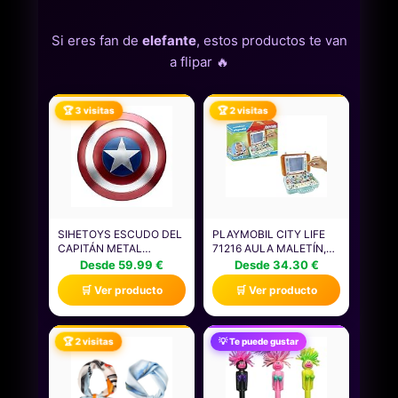
Si eres fan de
elefante
, estos productos te van
a flipar 🔥
🏆 3 visitas
🏆 2 visitas
SIHETOYS ESCUDO DEL
PLAYMOBIL CITY LIFE
CAPITÁN METAL
71216 AULA MALETÍN,
AMÉRICA, CAPITÁN
PROBLEMAS
Desde 59.99 €
Desde 34.30 €
ADULTO AMÉRICA
MATEMÁTICOS Y
🛒 Ver producto
🛒 Ver producto
LETRERO METAL,
PIZARRA PARA
RESTAURACIÓN JUEGO
ESCRIBIR, JUGUETE
DE ROLES ACCESORIOS
EDUCATIVO, JUGUETES
DE DISFRACES, SE
PARA NIÑOS A PARTIR
🏆 2 visitas
💡 Te puede gustar
PUEDE UTILIZAR PARA
DE 4 AÑOS
DIVERSAS FIESTAS
COMO HALLOWEEN