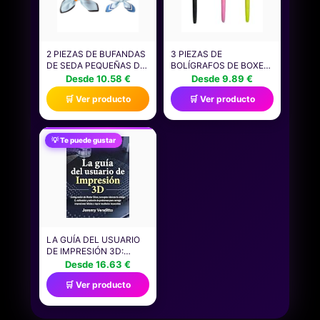
2 PIEZAS DE BUFANDAS
3 PIEZAS DE
DE SEDA PEQUEÑAS DE
BOLÍGRAFOS DE BOXEO
MODA, ACCESORIOS
DIVERTIDOS PUEDEN
Desde 10.58 €
Desde 9.89 €
PARA MUJERES,
USARSE COMO
🛒 Ver producto
🛒 Ver producto
BUFANDAS DE SEDA
BOLÍGRAFO PARA
RETRO Y ELEES, QUE SE
ALIVIAR EL ESTRÉS
PUEDEN USAR COMO
JUGUETES DE
BUFANDAS DE CUELLO,
MATERIAL ESCOLAR
💡 Te puede gustar
ROPA DE CABEZA Y
BOLÍGRAFO
DECORACIONES DE
INTERACTIVO PARA
EMBALAJE.
HACER BROMAS
REGALO PARA LA
TEMPORADA ESCOLAR
(1)
LA GUÍA DEL USUARIO
DE IMPRESIÓN 3D:
CONFIGURACIÓN DE
Desde 16.63 €
MASTER SLICER,
🛒 Ver producto
CONCEPTOS BÁSICOS
DE CÓDIGO G,
CALIBRACIÓN Y
SOLUCIÓN DE