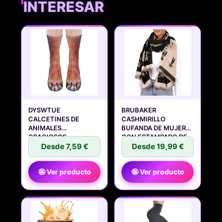
INTERESAR
DYSWTUE
BRUBAKER
CALCETINES DE
CASHMIRILLO
ANIMALES
BUFANDA DE MUJER
GRACIOSOS,
CON ESTAMPADO DE
DIVERTIDOS
Desde 7,59 €
GATOS -
Desde 19,99 €
CALCETINES
🤪 Ver producto
🤪 Ver producto