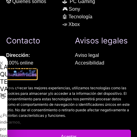
🤡 Quienes somos
🕹 PC Gaming
🎮 Sony
🤖 Tecnología
📣 Xbox
Contacto
Avisos legales
Dirección:
Aviso legal
✕
100% online
Accesibilidad
LAMENTAMOS
Manresa (08241), Barcelona
Devoluciones
QUE
Política de cookies
TE
Chat Whatsapp (solo texto):
Política de privacidad
VAYAS
Para ofrecer las mejores experiencias, utilizamos tecnologías como las
+34 689 800 662
cookies para almacenar y/o acceder a la información del dispositivo. El
👋
consentimiento para estas tecnologías nos permitirá procesar datos
como el comportamiento de navegación o identificadores únicos en este
Correo:
sitio. No dar el consentimiento o retirarlo puede afectar negativamente a
contacto@mundofriki.es
¿Podrías
ciertas características y funciones.
indicarnos,
por
favor,
Aceptar