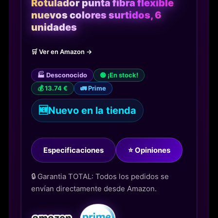
Rotulador punta fibra flexible
nuevos colores surtidos, 6
unidades
🛒 Ver en Amazon →
🏭 Desconocido
🟢 ¡En stock!
💰 13.74 €
🚛 Prime
🆕
Nuevo en la tienda
Especificaciones
⭐ Opiniones
🔒 Garantia TOTAL: Todos los pedidos se
envían directamente desde Amazon.