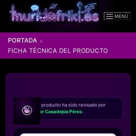
Ir
al
MENÚ
contenido
PORTADA
FICHA TÉCNICA DEL PRODUCTO
Este producto ha sido revisado por
🤪
Roger Casadejús Pérez
.