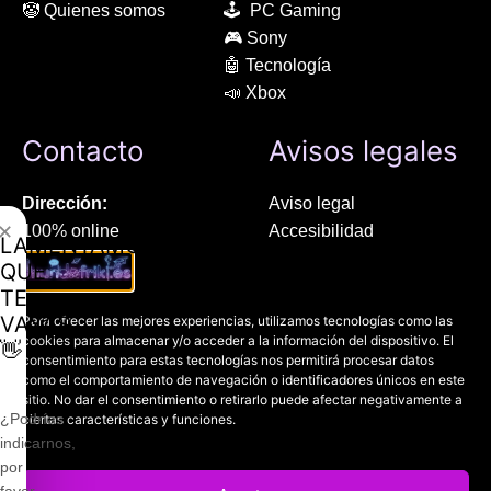
🤡 Quienes somos
🕹 PC Gaming
🎮 Sony
🤖 Tecnología
📣 Xbox
Contacto
Avisos legales
Dirección:
Aviso legal
✕
100% online
Accesibilidad
LAMENTAMOS
Manresa (08241), Barcelona
Devoluciones
QUE
Política de cookies
TE
Chat Whatsapp (solo texto):
Política de privacidad
VAYAS
Para ofrecer las mejores experiencias, utilizamos tecnologías como las
+34 689 800 662
cookies para almacenar y/o acceder a la información del dispositivo. El
👋
consentimiento para estas tecnologías nos permitirá procesar datos
como el comportamiento de navegación o identificadores únicos en este
Correo:
sitio. No dar el consentimiento o retirarlo puede afectar negativamente a
contacto@mundofriki.es
¿Podrías
ciertas características y funciones.
indicarnos,
por
favor,