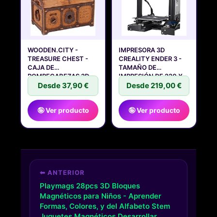
WOODEN.CITY -
IMPRESORA 3D
TREASURE CHEST -
CREALITY ENDER 3 -
CAJA DE
TAMAÑO DE
ROMPECABEZAS 3D
IMPRESIÓN DE 220 X
DE MADERA
Desde 37,90 €
220
Desde 219,00 €
🤪 Ver producto
🤪 Ver producto
⬅ ANTERIOR
Playmags 28pcs 3D Bloques
Magnéticos para Niños - Aprender
Formas, Colores, y del Alfabeto Stem
Juguetes Magnéticos Desarrollar