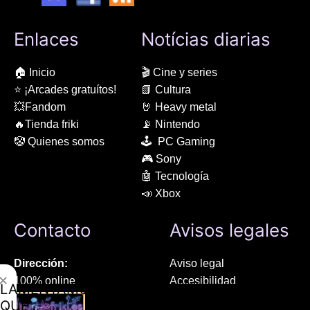
Enlaces
Notícias diarias
🏠 Inicio
🎬 Cine y series
⭐ ¡Arcades gratuítos!
📗 Cultura
💥Fandom
🤘 Heavy metal
🔥Tienda friki
📡 Nintendo
🤡 Quienes somos
🕹 PC Gaming
🎮 Sony
🤖 Tecnología
📣 Xbox
Contacto
Avisos legales
Dirección:
Aviso legal
✕
100% online
Accesibilidad
LAMENTAMOS
Manresa (08241), Barcelona
Devoluciones
QUE