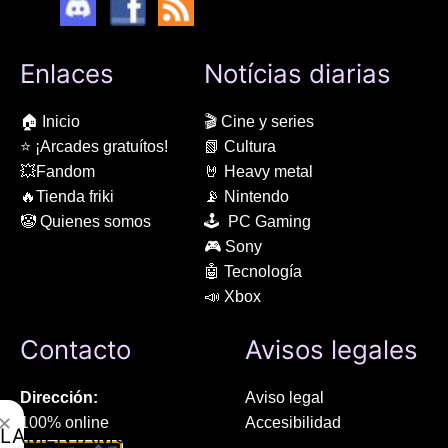
Enlaces
Notícias diarias
🏠 Inicio
🎬 Cine y series
⭐ ¡Arcades gratuítos!
📗 Cultura
💥Fandom
🤘 Heavy metal
🔥Tienda friki
📡 Nintendo
🤡 Quienes somos
🕹 PC Gaming
🎮 Sony
🤖 Tecnología
📣 Xbox
Contacto
Avisos legales
Dirección:
Aviso legal
✕
100% online
Accesibilidad
LAMENTAMOS
Manresa (08241), Barcelona
Devoluciones