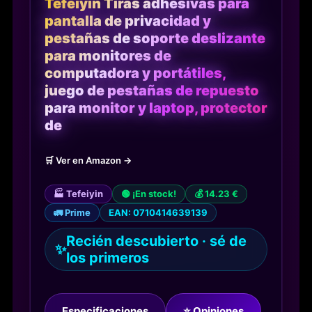
Tefeiyin Tiras adhesivas para
pantalla de privacidad y
pestañas de soporte deslizante
para monitores de
computadora y portátiles,
juego de pestañas de repuesto
para monitor y laptop, protector
de
🛒 Ver en Amazon →
🏭 Tefeiyin
🟢 ¡En stock!
💰 14.23 €
🚛 Prime
EAN: 0710414639139
Recién descubierto · sé de
✨
los primeros
Especificaciones
⭐ Opiniones