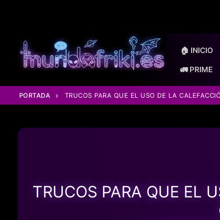
Ir
al
contenido
🏠 INICIO
🚛 PRIME
PORTADA
TRUCOS PARA QUE EL USO DE LA CALEFACC
TRUCOS PARA QUE EL U