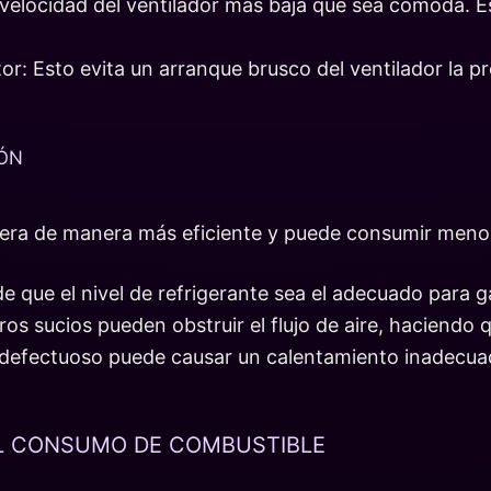
 la velocidad del ventilador más baja que sea cómoda. E
or: Esto evita un arranque brusco del ventilador la 
IÓN
pera de manera más eficiente y puede consumir meno
de que el nivel de refrigerante sea el adecuado para g
tros sucios pueden obstruir el flujo de aire, haciendo
 defectuoso puede causar un calentamiento inadecua
L CONSUMO DE COMBUSTIBLE