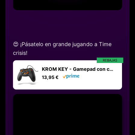
😍 ¡Pásatelo en grande jugando a Time
crisis!
REBAJAS
KROM KEY - Gamepad con cable, X-input y Direct - input, joystick y gatillos analógicos, función turbo, compatible con PC, PS3 y Android, color negro
13,95 €