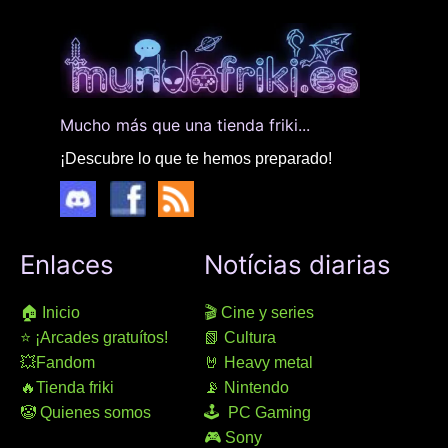
Mucho más que una tienda friki...
¡Descubre lo que te hemos preparado!
Enlaces
Notícias diarias
🏠 Inicio
🎬 Cine y series
⭐ ¡Arcades gratuítos!
📗 Cultura
💥Fandom
🤘 Heavy metal
🔥Tienda friki
📡 Nintendo
🤡 Quienes somos
🕹 PC Gaming
🎮 Sony