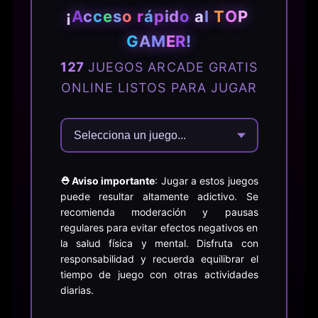
¡
A
c
c
e
s
o
r
á
p
i
d
o
a
l
T
O
P
G
A
M
E
R
!
127
JUEGOS ARCADE GRATIS
ONLINE LISTOS PARA JUGAR
⛑️ Aviso importante
: Jugar a estos juegos
puede resultar altamente adictivo. Se
recomienda moderación y pausas
regulares para evitar efectos negativos en
la salud física y mental. Disfruta con
responsabilidad y recuerda equilibrar el
tiempo de juego con otras actividades
diarias.