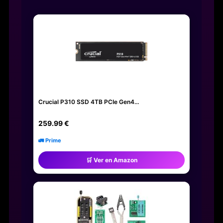
Crucial P310 SSD 4TB PCIe Gen4…
259.99 €
🚛 Prime
🛒 Ver en Amazon