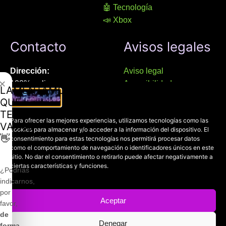
🤖 Tecnología
📣 Xbox
Contacto
Avisos legales
Dirección:
Aviso legal
✕
100% online
Accesibilidad
LAMENTAMOS
Manresa (08241), Barcelona
Devoluciones
QUE
Política de cookies
TE
Chat Whatsapp (solo texto):
Para ofrecer las mejores experiencias, utilizamos tecnologías como las
Política de privacidad
VAYAS
cookies para almacenar y/o acceder a la información del dispositivo. El
+34 689 800 662
👋
consentimiento para estas tecnologías nos permitirá procesar datos
como el comportamiento de navegación o identificadores únicos en este
Correo:
sitio. No dar el consentimiento o retirarlo puede afectar negativamente a
ciertas características y funciones.
contacto@mundofriki.es
¿Podrías
indicarnos,
por
Aceptar
favor,
de
Copyright © 2022-2026
Mundofriki.es
| Diseñado por
Roger
Denegar
forma