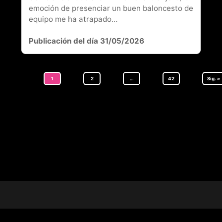
emoción de presenciar un buen baloncesto de
equipo me ha atrapado…
Publicación del día 31/05/2026
1
2
…
42
Sig. »