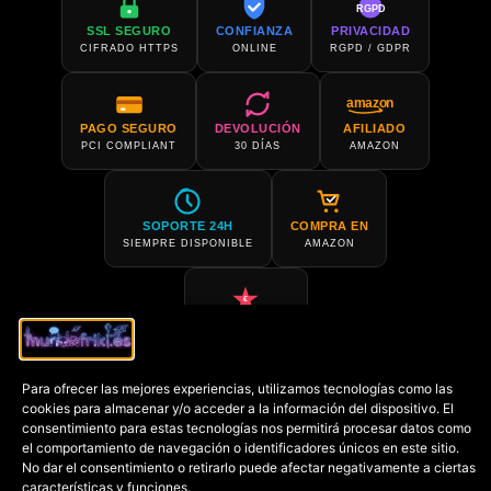
RGPD
SSL SEGURO
CONFIANZA
PRIVACIDAD
CIFRADO HTTPS
ONLINE
RGPD / GDPR
amazon
PAGO SEGURO
DEVOLUCIÓN
AFILIADO
PCI COMPLIANT
30 DÍAS
AMAZON
SOPORTE 24H
COMPRA EN
SIEMPRE DISPONIBLE
AMAZON
€
PRECIO MÍN.
GARANTIZADO
Para ofrecer las mejores experiencias, utilizamos tecnologías como las
cookies para almacenar y/o acceder a la información del dispositivo. El
consentimiento para estas tecnologías nos permitirá procesar datos como
Copyright © 2022-2026
Mundofriki.es
| Diseñado por
Roger
el comportamiento de navegación o identificadores únicos en este sitio.
No dar el consentimiento o retirarlo puede afectar negativamente a ciertas
Casadejús Pérez
características y funciones.