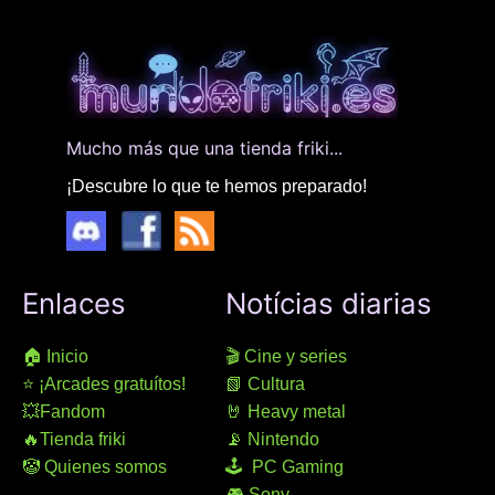
Mucho más que una tienda friki...
¡Descubre lo que te hemos preparado!
Enlaces
Notícias diarias
🏠 Inicio
🎬 Cine y series
⭐ ¡Arcades gratuítos!
📗 Cultura
💥Fandom
🤘 Heavy metal
🔥Tienda friki
📡 Nintendo
🤡 Quienes somos
🕹 PC Gaming
🎮 Sony