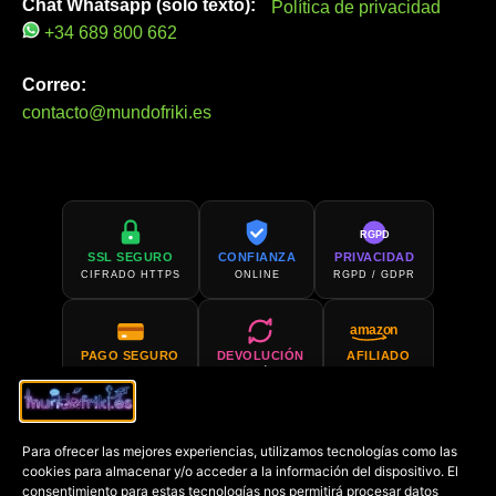
Chat Whatsapp (solo texto):
Política de privacidad
+34 689 800 662
Correo:
contacto@mundofriki.es
RGPD
SSL SEGURO
CONFIANZA
PRIVACIDAD
CIFRADO HTTPS
ONLINE
RGPD / GDPR
amazon
PAGO SEGURO
DEVOLUCIÓN
AFILIADO
PCI COMPLIANT
30 DÍAS
AMAZON
Para ofrecer las mejores experiencias, utilizamos tecnologías como las
SOPORTE 24H
COMPRA EN
cookies para almacenar y/o acceder a la información del dispositivo. El
SIEMPRE DISPONIBLE
AMAZON
consentimiento para estas tecnologías nos permitirá procesar datos