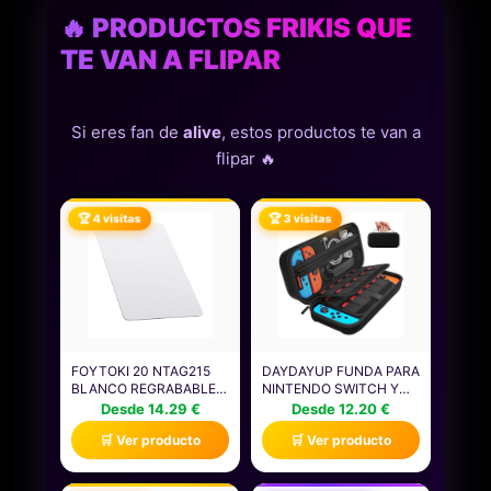
🔥 PRODUCTOS FRIKIS QUE
TE VAN A FLIPAR
Si eres fan de
alive
, estos productos te van a
flipar 🔥
🏆 4 visitas
🏆 3 visitas
FOYTOKI 20 NTAG215
DAYDAYUP FUNDA PARA
BLANCO REGRABABLES
NINTENDO SWITCH Y
PARA SMARTPHONE,
SWITCH OLED CON 20
Desde 14.29 €
Desde 12.20 €
COMPATIBLES
RANURAS PARA
🛒 Ver producto
🛒 Ver producto
SISTEMAS DE ACCESO
TARJETAS DE JUEGO -
INTELIGENTE Y
FUNDA RÍGIDO DE
AUTOMATIZACIÓN,
ALMACENAMIENTO EN