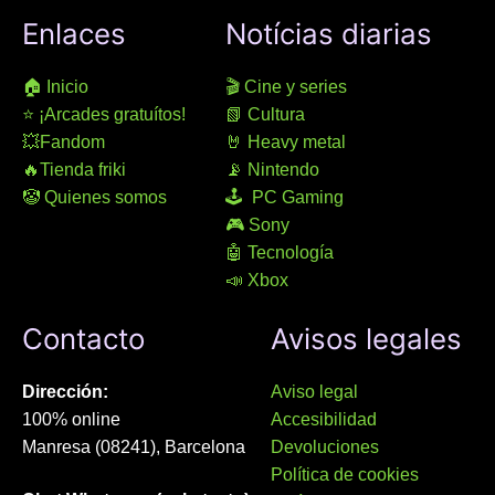
Enlaces
Notícias diarias
🏠 Inicio
🎬 Cine y series
⭐ ¡Arcades gratuítos!
📗 Cultura
💥Fandom
🤘 Heavy metal
🔥Tienda friki
📡 Nintendo
🤡 Quienes somos
🕹 PC Gaming
🎮 Sony
🤖 Tecnología
📣 Xbox
Contacto
Avisos legales
Dirección:
Aviso legal
100% online
Accesibilidad
Manresa (08241), Barcelona
Devoluciones
Política de cookies