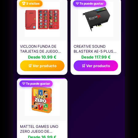
TARJETAS NFC
MATERIAL PARA
🏆 3 visitas
💡 Te puede gustar
GRABABLES PARA
CONSOLA Y
CONTROL DE
ACCESORIOS DE
SEGURIDAD Y
NINTENDO SWITCH
LOGÍSTICA
VICLOON FUNDA DE
CREATIVE SOUND
TARJETAS DE JUEGO
BLASTERX AE-5 PLUS
COMPATIBLE CON
TARJETA DE SONIDO
Desde 10.99 €
Desde 117.99 €
NINTENDO SWITCH CON
PARA JUEGOS PCI-E
🛒 Ver producto
🛒 Ver producto
24 RANURAS TARJETAS
SABRE32 ULTRA-CLASS
DE JUEGO,
DE 32 BITS/ 384 KHZ
IMPERMEABLE
ALTA RESOLUCIÓN, DAC
RESISTENTE A GOLPES
CON DOLBY DIGITAL Y
💡 Te puede gustar
ESTUCHE DE
DTS, HASTA 122 DB
ALMACENAMIENTO DE
SNR, SISTEMA DE
JUEGOS COMPATIBLE
ILUMINACIÓN RGB
CON NINTENDO SWITCH
MATTEL GAMES UNO
ZERO JUEGO DE
CARTAS EN LATA PARA
Desde 16.99 €