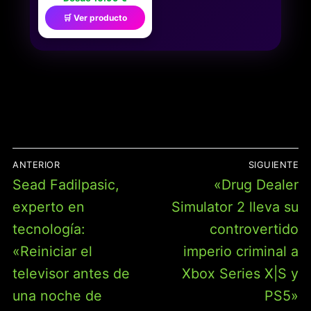
ALMACENAMIENTO Y
🛒 Ver producto
TRANSPORTE,PARA
NIÑOS,ADULTOS,NOCHES
EN FAMILIA Y
FIESTAS,INCLUYE
BARAJA Y TARJETA DE
PUNTUACIÓN,DE 2 A 8
JUGADORES, JLK16,
NARANJA
NAVEGACIÓN
ANTERIOR
SIGUIENTE
DE
Entrada
Entrada
Sead Fadilpasic,
«Drug Dealer
ENTRADAS
anterior:
siguiente:
experto en
Simulator 2 lleva su
tecnología:
controvertido
«Reiniciar el
imperio criminal a
televisor antes de
Xbox Series X|S y
una noche de
PS5»