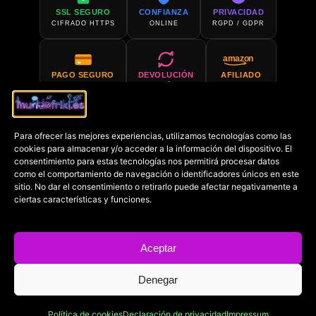
SSL SEGURO
CONFIANZA
PRIVACIDAD
CIFRADO HTTPS
ONLINE
RGPD / GDPR
amazon
PAGO SEGURO
DEVOLUCIÓN
AFILIADO
PCI COMPLIANT
30 DÍAS
AMAZON
Para ofrecer las mejores experiencias, utilizamos tecnologías como las
SOPORTE 24H
COMPRA EN
cookies para almacenar y/o acceder a la información del dispositivo. El
SIEMPRE DISPONIBLE
AMAZON
consentimiento para estas tecnologías nos permitirá procesar datos
como el comportamiento de navegación o identificadores únicos en este
sitio. No dar el consentimiento o retirarlo puede afectar negativamente a
€
ciertas características y funciones.
PRECIO MÍN.
GARANTIZADO
Aceptar
Copyright © 2022-2026
Mundofriki.es
Denegar
| Diseñado por
Roger
Casadejús Pérez
Política de cookies
Declaración de privacidad
Impressum