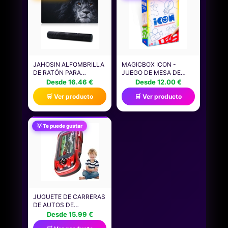
JAHOSIN ALFOMBRILLA
MAGICBOX ICON -
DE RATÓN PARA
JUEGO DE MESA DE
JUEGOS BORDES
DIBUJO | PARTY GAME
Desde 16.46 €
Desde 12.00 €
COSIDOS,
PARA JUGAR CON
🛒 Ver producto
🛒 Ver producto
ALFOMBRILLA DE
AMIGOS Y FAMILIA - DE
RATÓN EXTENDIDA
2 A 6 JUGADORES |
[70X30CM] CON BASE
DIVERSIÓN Y RISAS
DE GOMA NATURAL
ASEGURADAS | A
💡 Te puede gustar
ANTIDESLIZANTE PARA
PARTIR DE 10 AÑOS
JUGADORES/ESCRITORIO/OFICINA/HOGAR
70X30 BLION02
JUGUETE DE CARRERAS
DE AUTOS DE
DIRECCIÓN: JUEGO DE
Desde 15.99 €
AVENTURA DE DOS