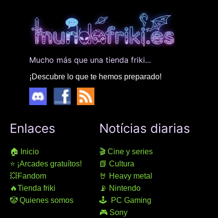
Mucho más que una tienda friki...
¡Descubre lo que te hemos preparado!
Enlaces
Notícias diarias
🏠 Inicio
🎬 Cine y series
⭐ ¡Arcades gratuítos!
📗 Cultura
💥Fandom
🤘 Heavy metal
🔥Tienda friki
📡 Nintendo
🤡 Quienes somos
🕹 PC Gaming
🎮 Sony