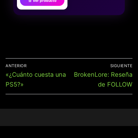
🛒 Ver producto
JUGADORES,
SIMULADOR DE
CONDUCCIÓN
INTERACTIVO |
EXPERIENCIA DE
REALISTA,
COMPETENCIA DE
DIVERSIÓN FAMILIAR,
ENTRETENIMIENTO
NAVEGACIÓN
ANTERIOR
SIGUIENTE
DE
Entrada
Entrada
«¿Cuánto cuesta una
BrokenLore: Reseña
ENTRADAS
anterior:
siguiente:
PS5?»
de FOLLOW