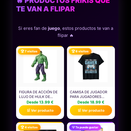
🔥 PRODUCTOS FRIKIS QUE
TE VAN A FLIPAR
Si eres fan de
juego
, estos productos te van a
flipar 🔥
🏆 7 visitas
🏆 6 visitas
FIGURA DE ACCIÓN DE
CAMISA DE JUGADOR
LUJO DE HULK DE
PARA JUGADORES
MARVEL AVENGERS
NIÑOS HOMBRES
Desde 13.99 €
Desde 18.99 €
TITAN HERO SERIES
VIDEOJUEGOS JUEGOS
🛒 Ver producto
🛒 Ver producto
BLAST GEAR, JUGUETE
CAMISETA
DE SUPERHÉROE PARA
EL JUEGO DE ROL DE 30
CM, NIÑOS DE 4 AÑOS O
🏆 4 visitas
💡 Te puede gustar
MÁS