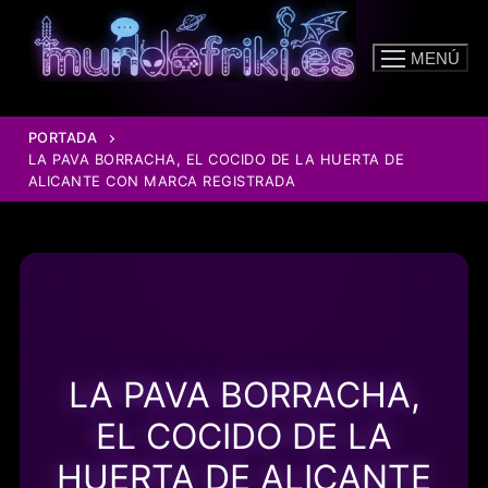
Ir
al
MENÚ
contenido
PORTADA
LA PAVA BORRACHA, EL COCIDO DE LA HUERTA DE
ALICANTE CON MARCA REGISTRADA
LA PAVA BORRACHA,
EL COCIDO DE LA
HUERTA DE ALICANTE