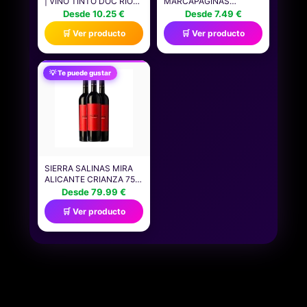
| VINO TINTO DOC RIOJA
MARCAPÁGINAS
| 750 ML | VARIEDAD
MAGNÉTICO DE CUERO
Desde 10.25 €
Desde 7.49 €
TEMPRANILLO | FRUTA
PERSONALIZADO CON
🛒 Ver producto
🛒 Ver producto
Y COMPLEJIDAD |
SOPORTE PARA
PERFECTO PARA
BOLÍGRAFOS,
ACOMPAÑAR PLATOS
MARCADORES
COMO PATATAS A LA
MAGNÉTICOS PARA
💡 Te puede gustar
RIOJANA O POTAJE DE
LEER A LAS MUJERES
PATATAS (PACKAGING
AMANTES DE LOS
MAY VARY)
LIBROS, FUNDAS DE
DIARIO DE VIAJEROS
(ROJO VINO, 1
SIERRA SALINAS MIRA
ALICANTE CRIANZA 75
CL VINO TINTO (CAJA
Desde 79.99 €
DE 3 BOTELLAS DE 75
🛒 Ver producto
CL)