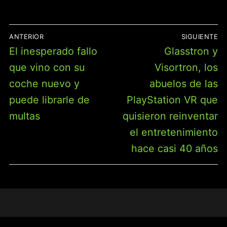
NAVEGACIÓN
ANTERIOR
SIGUIENTE
DE
Entrada
Entrada
El inesperado fallo
Glasstron y
ENTRADAS
anterior:
siguiente:
que vino con su
Visortron, los
coche nuevo y
abuelos de las
puede librarle de
PlayStation VR que
multas
quisieron reinventar
el entretenimiento
hace casi 40 años