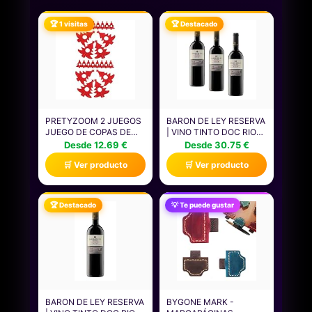
🏆 1 visitas
🏆 Destacado
PRETYZOOM 2 JUEGOS
BARON DE LEY RESERVA
JUEGO DE COPAS DE
| VINO TINTO DOC RIOJA
VINO ÁRBOL DE
| 750 ML | VARIEDAD
Desde 12.69 €
Desde 30.75 €
NAVIDAD ARPILLERA
TEMPRANILLO | FRUTA
🛒 Ver producto
🛒 Ver producto
ENCANTOS DE VINO
Y COMPLEJIDAD |
LUCES DE TÉ ADORNOS
PERFECTO PARA
MARCADOR DE VINO
ACOMPAÑAR PLATOS
IDENTIFICADORES DE
COMO PATATAS A LA
🏆 Destacado
💡 Te puede gustar
COPA DE VINO TELA DE
RIOJANA O POTAJE DE
FIELTRO ROJO 12
PATATAS (PAQUETE DE
PIEZAS * 2
3)
BARON DE LEY RESERVA
BYGONE MARK -