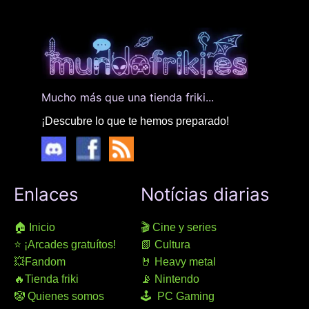
Mucho más que una tienda friki...
¡Descubre lo que te hemos preparado!
Enlaces
Notícias diarias
🏠 Inicio
🎬 Cine y series
⭐ ¡Arcades gratuítos!
📗 Cultura
💥Fandom
🤘 Heavy metal
🔥Tienda friki
📡 Nintendo
🤡 Quienes somos
🕹 PC Gaming