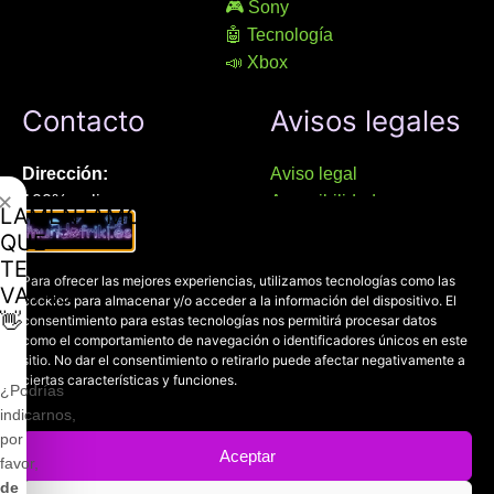
🎮 Sony
🤖 Tecnología
📣 Xbox
Contacto
Avisos legales
Dirección:
Aviso legal
✕
100% online
Accesibilidad
LAMENTAMOS
Manresa (08241), Barcelona
Devoluciones
QUE
Política de cookies
TE
Chat Whatsapp (solo texto):
Para ofrecer las mejores experiencias, utilizamos tecnologías como las
Política de privacidad
VAYAS
cookies para almacenar y/o acceder a la información del dispositivo. El
+34 689 800 662
👋
consentimiento para estas tecnologías nos permitirá procesar datos
como el comportamiento de navegación o identificadores únicos en este
sitio. No dar el consentimiento o retirarlo puede afectar negativamente a
Correo:
ciertas características y funciones.
contacto@mundofriki.es
¿Podrías
indicarnos,
por
Aceptar
favor,
de