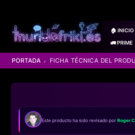
Ir
al
contenido
🏠 INICIO
🚛 PRIME
PORTADA
FICHA TÉCNICA DEL PROD
Este producto ha sido revisado por
Roger C