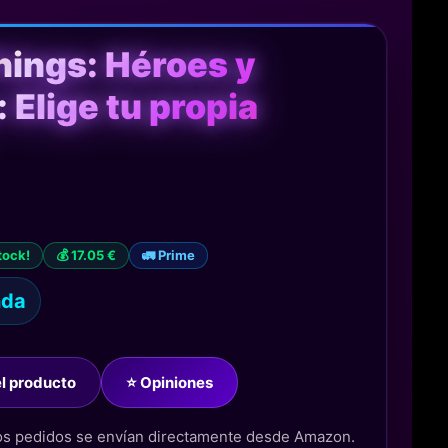
hings: Héroes y
Elige tu propia
tock!
💰 17.05 €
🚛 Prime
nda
del producto
⭐ Opiniones
los pedidos se envían directamente desde Amazon.