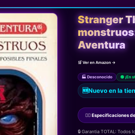
Stranger T
monstruos: 
Aventura
🛒 Ver en Amazon →
🏭 Desconocido
🟢 ¡En s
🆕
Nuevo en la tie
🙋‍♂️ Especificaciones 
🔒 Garantia TOTAL: Todos 