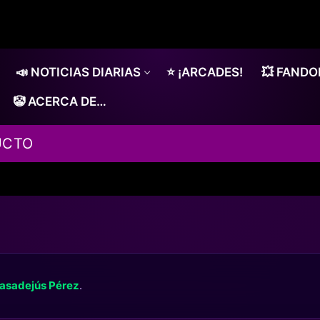
📣 NOTICIAS DIARIAS
⭐ ¡ARCADES!
💥 FAND
🤡 ACERCA DE…
UCTO
asadejús Pérez
.