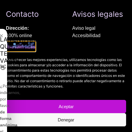
Contacto
Avisos legales
Dirección:
Aviso legal
✕
100% online
Accesibilidad
LAMENTAMOS
Manresa (08241), Barcelona
Devoluciones
QUE
Política de cookies
TE
Chat Whatsapp (solo texto):
Política de privacidad
VAYAS
Para ofrecer las mejores experiencias, utilizamos tecnologías como las
+34 689 800 662
cookies para almacenar y/o acceder a la información del dispositivo. El
👋
consentimiento para estas tecnologías nos permitirá procesar datos
como el comportamiento de navegación o identificadores únicos en este
Correo:
sitio. No dar el consentimiento o retirarlo puede afectar negativamente a
contacto@mundofriki.es
¿Podrías
ciertas características y funciones.
indicarnos,
por
favor,
Aceptar
de
Copyright © 2022-2026
Mundofriki.es
| Diseñado por
Roger
forma
Denegar
Casadejús Pérez
anónima
¡Desde 15.10 €!
el