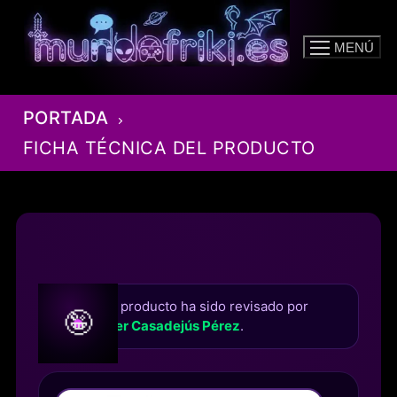
Ir
al
MENÚ
contenido
PORTADA
FICHA TÉCNICA DEL PRODUCTO
Este producto ha sido revisado por
🤪
Roger Casadejús Pérez
.