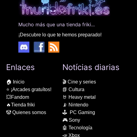
Mucho más que una tienda friki...
¡Descubre lo que te hemos preparado!
Enlaces
Notícias diarias
🏠 Inicio
🎬 Cine y series
⭐ ¡Arcades gratuítos!
📗 Cultura
💥Fandom
🤘 Heavy metal
🔥Tienda friki
📡 Nintendo
🤡 Quienes somos
🕹 PC Gaming
🎮 Sony
🤖 Tecnología
📣 Xbox