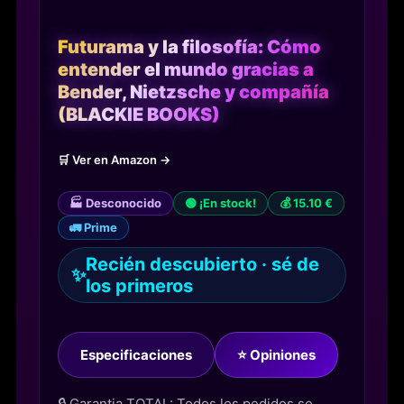
Futurama y la filosofía: Cómo
entender el mundo gracias a
Bender, Nietzsche y compañía
(BLACKIE BOOKS)
🛒 Ver en Amazon →
🏭 Desconocido
🟢 ¡En stock!
💰 15.10 €
🚛 Prime
Recién descubierto · sé de
✨
los primeros
Especificaciones
⭐ Opiniones
🔒 Garantia TOTAL: Todos los pedidos se