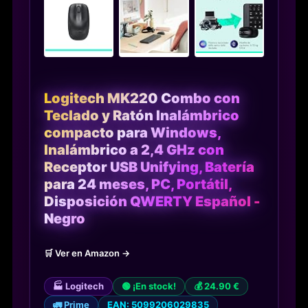
Logitech MK220 Combo con
Teclado y Ratón Inalámbrico
compacto para Windows,
Inalámbrico a 2,4 GHz con
Receptor USB Unifying, Batería
para 24 meses, PC, Portátil,
Disposición QWERTY Español -
Negro
🛒 Ver en Amazon →
🏭 Logitech
🟢 ¡En stock!
💰 24.90 €
🚛 Prime
EAN: 5099206029835