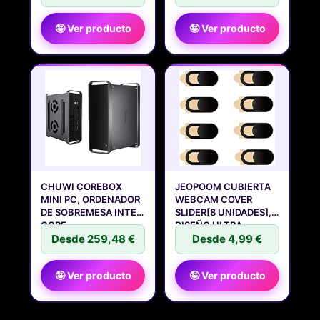
🤪 Ver producto
🤪 Ver producto
CHUWI COREBOX
JEOPOOM CUBIERTA
MINI PC, ORDENADOR
WEBCAM COVER
DE SOBREMESA INTEL
SLIDER[8 UNIDADES],
CORE
DISEÑO ULTRA
Desde 259,48 €
Desde 4,99 €
🤪 Ver producto
🤪 Ver producto