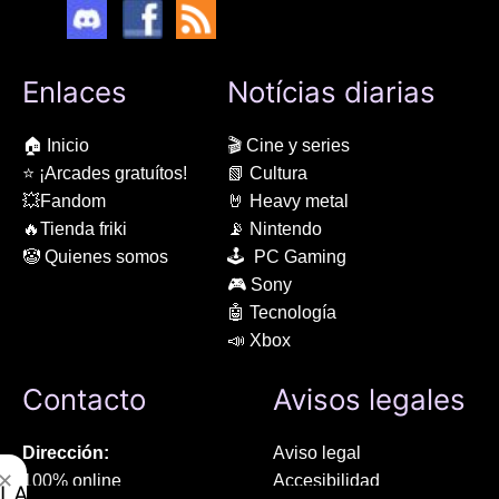
Enlaces
Notícias diarias
🏠 Inicio
🎬 Cine y series
⭐ ¡Arcades gratuítos!
📗 Cultura
💥Fandom
🤘 Heavy metal
🔥Tienda friki
📡 Nintendo
🤡 Quienes somos
🕹 PC Gaming
🎮 Sony
🤖 Tecnología
📣 Xbox
Contacto
Avisos legales
Dirección:
Aviso legal
✕
100% online
Accesibilidad
LAMENTAMOS