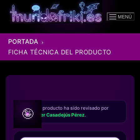
Ir
al
MENÚ
contenido
PORTADA
FICHA TÉCNICA DEL PRODUCTO
Este producto ha sido revisado por
🤪
Roger Casadejús Pérez
.