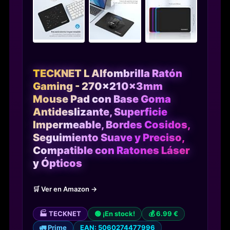
TECKNET L Alfombrilla Ratón
Gaming - 270x210x3mm
Mouse Pad con Base Goma
Antideslizante, Superficie
Impermeable, Bordes Cosidos,
Seguimiento Suave y Preciso,
Compatible con Ratones Láser
y Ópticos
🛒 Ver en Amazon →
🏭 TECKNET
🟢 ¡En stock!
💰 6.99 €
🚛 Prime
EAN: 5060274477996