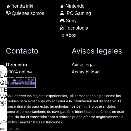
🔥Tienda friki
📡 Nintendo
🤡 Quienes somos
🕹 PC Gaming
🎮 Sony
🤖 Tecnología
📣 Xbox
Contacto
Avisos legales
Dirección:
Aviso legal
✕
100% online
Accesibilidad
LAMENTAMOS
Manresa (08241), Barcelona
Devoluciones
QUE
Política de cookies
TE
Chat Whatsapp (solo texto):
Política de privacidad
VAYAS
Para ofrecer las mejores experiencias, utilizamos tecnologías como las
+34 689 800 662
cookies para almacenar y/o acceder a la información del dispositivo. El
👋
consentimiento para estas tecnologías nos permitirá procesar datos
como el comportamiento de navegación o identificadores únicos en este
Correo:
sitio. No dar el consentimiento o retirarlo puede afectar negativamente a
contacto@mundofriki.es
¿Podrías
ciertas características y funciones.
indicarnos,