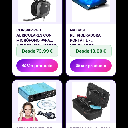
CORSAIR RGB
NK BASE
AURICULARES CON
REFRIGERADORA
MICRÓFONO PARA
PORTÁTIL -
JUEGOS USB - NEGRO
VENTILADOR
Desde 73,99 €
ORDENADOR PORTATIL
Desde 13,00 €
🤪 Ver producto
🤪 Ver producto