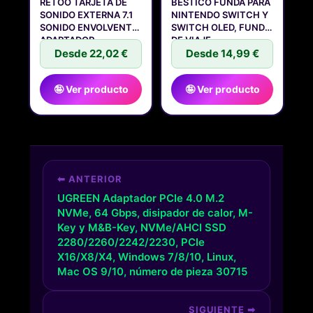
RETOO TARJETA DE
BESTICO FUNDA PARA
SONIDO EXTERNA 7.1
NINTENDO SWITCH Y
SONIDO ENVOLVENTE,
SWITCH OLED, FUNDA
ADAPTADOR
DE VIAJE
Desde 22,02 €
Desde 14,99 €
🤪 Ver producto
🤪 Ver producto
⬅ ANTERIOR
UGREEN Adaptador PCIe 4.0 M.2
NVMe, 64 Gbps, disipador de calor, M-
Key y M&B-Key, NVMe/AHCI SSD
2280/2260/2242/2230, PCIe
X16/X8/X4, Windows 7/8/10, Linux,
Mac OS 9/10, número de pieza 30715
SIGUIENTE ➡