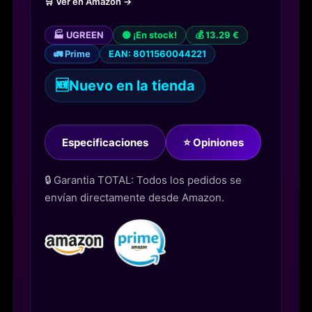
🛒 Ver en Amazon →
🏭 UGREEN
🟢 ¡En stock!
💰 13.29 €
🚛 Prime
EAN: 8011560044221
🆕
Nuevo en la tienda
Especificaciones
⭐ Opiniones
🔒 Garantia TOTAL: Todos los pedidos se
envían directamente desde Amazon.