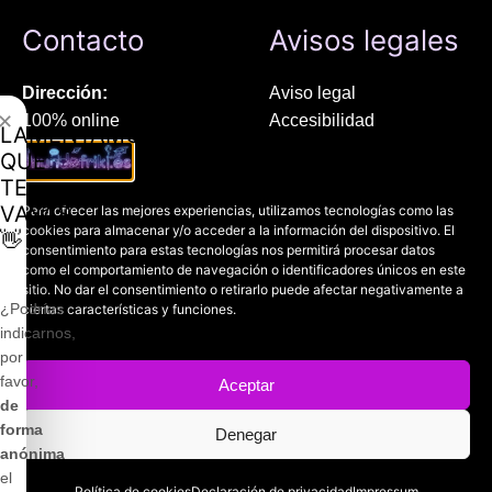
Contacto
Avisos legales
Dirección:
Aviso legal
✕
100% online
Accesibilidad
LAMENTAMOS
Manresa (08241), Barcelona
Devoluciones
QUE
Política de cookies
TE
Chat Whatsapp (solo texto):
Política de privacidad
VAYAS
Para ofrecer las mejores experiencias, utilizamos tecnologías como las
+34 689 800 662
cookies para almacenar y/o acceder a la información del dispositivo. El
👋
consentimiento para estas tecnologías nos permitirá procesar datos
como el comportamiento de navegación o identificadores únicos en este
Correo:
sitio. No dar el consentimiento o retirarlo puede afectar negativamente a
contacto@mundofriki.es
¿Podrías
ciertas características y funciones.
indicarnos,
por
favor,
Aceptar
de
Copyright © 2022-2026
Mundofriki.es
| Diseñado por
Roger
forma
Denegar
Casadejús Pérez
anónima
¡Desde 13.29 €!
el
Política de cookies
Declaración de privacidad
Impressum