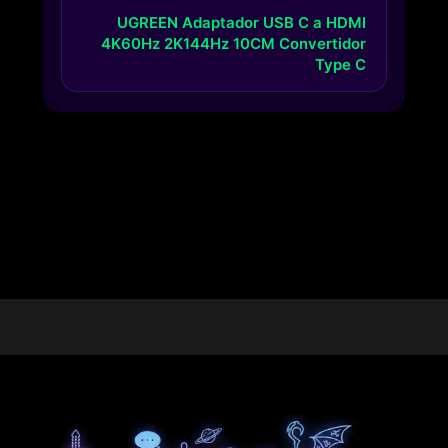
UGREEN Adaptador USB C a HDMI
4K60Hz 2K144Hz 10CM Convertidor
Type C