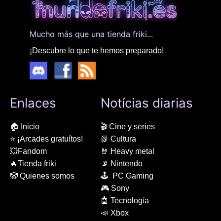
Mucho más que una tienda friki...
¡Descubre lo que te hemos preparado!
Enlaces
Notícias diarias
🏠 Inicio
🎬 Cine y series
⭐ ¡Arcades gratuítos!
📗 Cultura
💥Fandom
🤘 Heavy metal
🔥Tienda friki
📡 Nintendo
🤡 Quienes somos
🕹 PC Gaming
🎮 Sony
🤖 Tecnología
📣 Xbox