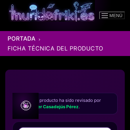
Ir
al
MENÚ
contenido
PORTADA
FICHA TÉCNICA DEL PRODUCTO
Este producto ha sido revisado por
🤪
Roger Casadejús Pérez
.