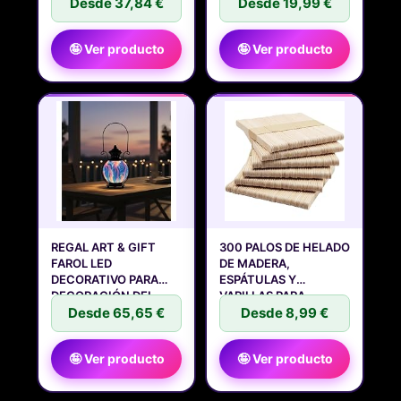
Desde 37,84 €
PAREJAS
Desde 19,99 €
🤪 Ver producto
🤪 Ver producto
REGAL ART & GIFT
300 PALOS DE HELADO
FAROL LED
DE MADERA,
DECORATIVO PARA
ESPÁTULAS Y
DECORACIÓN DEL
VARILLAS PARA
HOGAR,
Desde 65,65 €
Desde 8,99 €
🤪 Ver producto
🤪 Ver producto