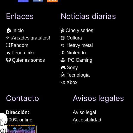
Enlaces
Notícias diarias
🏠 Inicio
🎬 Cine y series
⭐ ¡Arcades gratuítos!
📗 Cultura
💥Fandom
🤘 Heavy metal
🔥Tienda friki
📡 Nintendo
🤡 Quienes somos
🕹 PC Gaming
🎮 Sony
🤖 Tecnología
📣 Xbox
Contacto
Avisos legales
Dirección:
Aviso legal
✕
100% online
Accesibilidad
LAMENTAMOS
Manresa (08241), Barcelona
Devoluciones
QUE