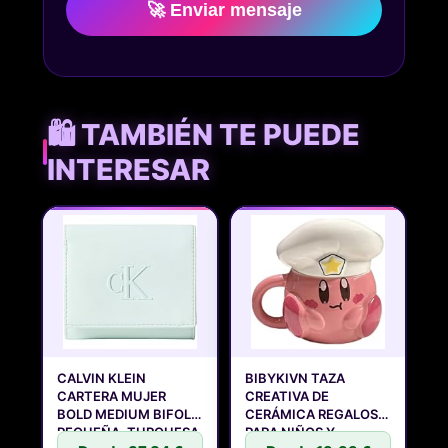
🚀 Enviar mensaje
🛍️ TAMBIÉN TE PUEDE
INTERESAR
CALVIN KLEIN
BIBYKIVN TAZA
CARTERA MUJER
CREATIVA DE
BOLD MEDIUM BIFOLD
CERÁMICA REGALOS
PEQUEÑA, TURQUESA
PARA NIÑOS Y