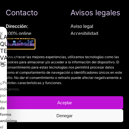
Contacto
Avisos legales
Dirección:
Aviso legal
✕
100% online
Accesibilidad
LAMENTAMOS
Manresa (08241), Barcelona
Devoluciones
QUE
Política de cookies
TE
Chat Whatsapp (solo texto):
Política de privacidad
VAYAS
Para ofrecer las mejores experiencias, utilizamos tecnologías como las
+34 689 800 662
cookies para almacenar y/o acceder a la información del dispositivo. El
👋
consentimiento para estas tecnologías nos permitirá procesar datos
como el comportamiento de navegación o identificadores únicos en este
Correo:
sitio. No dar el consentimiento o retirarlo puede afectar negativamente a
contacto@mundofriki.es
¿Podrías
ciertas características y funciones.
indicarnos,
por
favor,
Aceptar
de
Copyright © 2022-2026
Mundofriki.es
| Diseñado por
Roger
forma
Denegar
Casadejús Pérez
¡Desde 24.99 €!
anónima
el