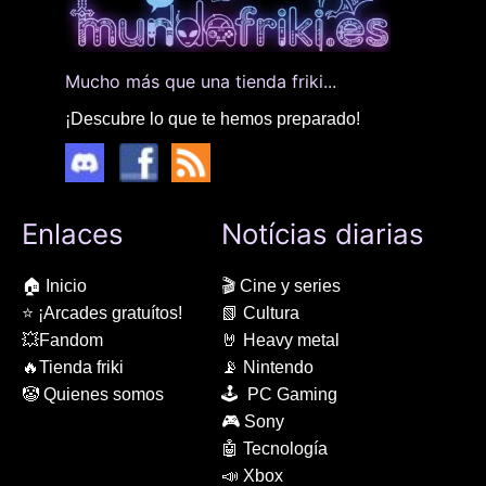
Mucho más que una tienda friki...
¡Descubre lo que te hemos preparado!
Enlaces
Notícias diarias
🏠 Inicio
🎬 Cine y series
⭐ ¡Arcades gratuítos!
📗 Cultura
💥Fandom
🤘 Heavy metal
🔥Tienda friki
📡 Nintendo
🤡 Quienes somos
🕹 PC Gaming
🎮 Sony
🤖 Tecnología
📣 Xbox