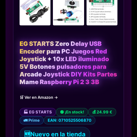
EG STARTS Zero Delay USB
Encoder para PC Juegos Red
Joystick + 10x LED iluminado
5V Botones pulsadores para
Arcade Joystick DIY Kits Partes
Mame Raspberry Pi 2 3 3B
🛒 Ver en Amazon →
🏭 EG STARTS
🟢 ¡En stock!
💰 24.99 €
🚛 Prime
EAN: 0710525506870
🆕
Nuevo en la tienda