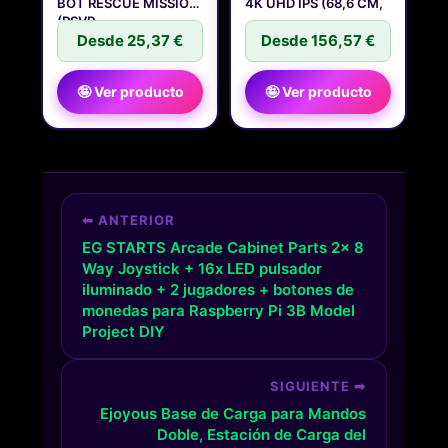
BOT RESCUE MISSION
4K UHD IPS (68,6 CM,
(PSVR
Desde 25,37 €
Desde 156,57 €
🤪 Ver producto
🤪 Ver producto
⬅ ANTERIOR
EG STARTS Arcade Cabinet Parts 2x 8
Way Joystick + 16x LED pulsador
iluminado + 2 jugadores + botones de
monedas para Raspberry Pi 3B Model
Project DIY
SIGUIENTE ➡
Ejoyous Base de Carga para Mandos
Doble, Estación de Carga del