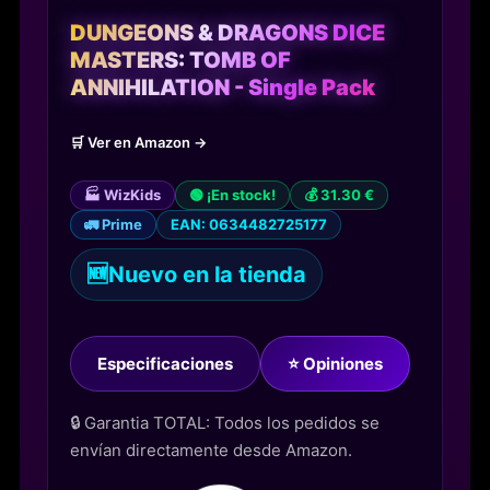
DUNGEONS & DRAGONS DICE
MASTERS: TOMB OF
ANNIHILATION - Single Pack
🛒 Ver en Amazon →
🏭 WizKids
🟢 ¡En stock!
💰 31.30 €
🚛 Prime
EAN: 0634482725177
🆕
Nuevo en la tienda
Especificaciones
⭐ Opiniones
🔒 Garantia TOTAL: Todos los pedidos se
envían directamente desde Amazon.