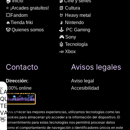
🏠 Inicio
🎬 Cine y series
⭐ ¡Arcades gratuítos!
📗 Cultura
💥Fandom
🤘 Heavy metal
🔥Tienda friki
📡 Nintendo
🤡 Quienes somos
🕹 PC Gaming
🎮 Sony
🤖 Tecnología
📣 Xbox
Contacto
Avisos legales
Dirección:
Aviso legal
✕
100% online
Accesibilidad
LAMENTAMOS
Manresa (08241), Barcelona
Devoluciones
QUE
Política de cookies
TE
Chat Whatsapp (solo texto):
Política de privacidad
VAYAS
Para ofrecer las mejores experiencias, utilizamos tecnologías como las
+34 689 800 662
cookies para almacenar y/o acceder a la información del dispositivo. El
👋
consentimiento para estas tecnologías nos permitirá procesar datos
como el comportamiento de navegación o identificadores únicos en este