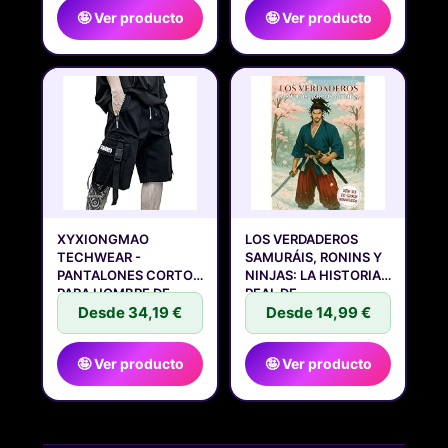
🤪 Ver producto
🤪 Ver producto
XYXIONGMAO
LOS VERDADEROS
TECHWEAR -
SAMURÁIS, RONINS Y
PANTALONES CORTOS
NINJAS: LA HISTORIA
PARA HOMBRE DE
REAL DE
CARGA
Desde 34,19 €
Desde 14,99 €
🤪 Ver producto
🤪 Ver producto