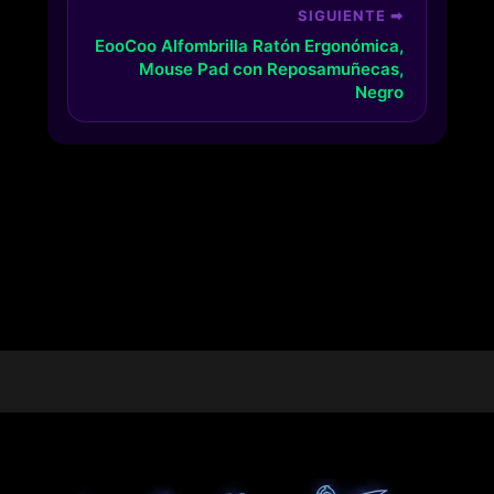
SIGUIENTE ➡
EooCoo Alfombrilla Ratón Ergonómica,
Mouse Pad con Reposamuñecas,
Negro