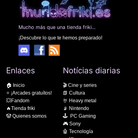
Mucho más que una tienda friki...
¡Descubre lo que te hemos preparado!
Enlaces
Notícias diarias
🏠 Inicio
🎬 Cine y series
⭐ ¡Arcades gratuítos!
📗 Cultura
💥Fandom
🤘 Heavy metal
🔥Tienda friki
📡 Nintendo
🤡 Quienes somos
🕹 PC Gaming
🎮 Sony
🤖 Tecnología