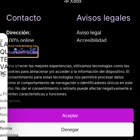
📣 Xbox
Contacto
Avisos legales
Dirección:
Aviso legal
✕
100% online
Accesibilidad
LAMENTAMOS
Manresa (08241), Barcelona
Devoluciones
QUE
Política de cookies
TE
Chat Whatsapp (solo texto):
Política de privacidad
VAYAS
Para ofrecer las mejores experiencias, utilizamos tecnologías como las
+34 689 800 662
cookies para almacenar y/o acceder a la información del dispositivo. El
👋
consentimiento para estas tecnologías nos permitirá procesar datos
como el comportamiento de navegación o identificadores únicos en este
Correo:
sitio. No dar el consentimiento o retirarlo puede afectar negativamente a
contacto@mundofriki.es
¿Podrías
ciertas características y funciones.
indicarnos,
por
favor,
Aceptar
de
Copyright © 2022-2026
Mundofriki.es
| Diseñado por
Roger
forma
Denegar
Casadejús Pérez
anónima