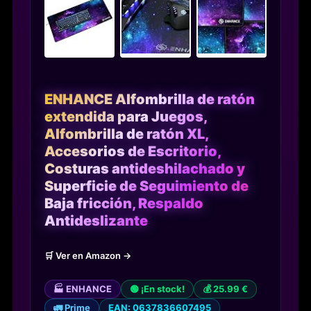
ENHANCE Alfombrilla de ratón
extendida para Juegos,
Alfombrilla de ratón XL,
Accesorios de Escritorio,
Costuras antideshilachado y
Superficie de Seguimiento de
Baja fricción, Respaldo
Antideslizante
🛒 Ver en Amazon →
🏭 ENHANCE
🟢 ¡En stock!
💰 25.99 €
🚛 Prime
EAN: 0637836607495