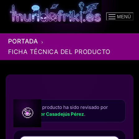
Ir
al
MENÚ
contenido
PORTADA
FICHA TÉCNICA DEL PRODUCTO
Este producto ha sido revisado por
🤪
Roger Casadejús Pérez
.