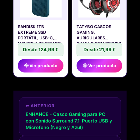
SANDISK 1TB
TATYBO CASCOS
EXTREME SSD
GAMING,
PORTÁTIL, USB-C,
AURICULARES
MEMORIA DE ESTADO
GAMING CON GRAVES
Desde 124,99 €
ENVOLVENTES
Desde 21,99 €
🤪 Ver producto
🤪 Ver producto
⬅ ANTERIOR
ENHANCE - Casco Gaming para PC
con Sonido Surround 7.1, Puerto USB y
Microfono (Negro y Azul)