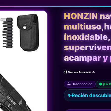
HONZIN na
multiuso,h
inoxidable,
supervivenc
acampar y 
🛒 Ver en Amazon →
🏭 Desconocido
🟢 ¡En s
✨
Recién descubier