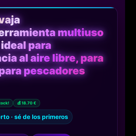
vaja
erramienta multiuso
 ideal para
ia al aire libre, para
para pescadores
tock!
💰 18.70 €
to · sé de los primeros