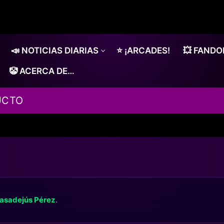
📣 NOTICIAS DIARIAS
⭐ ¡ARCADES!
💥 FAND
🤡 ACERCA DE…
UCTO
asadejús Pérez
.