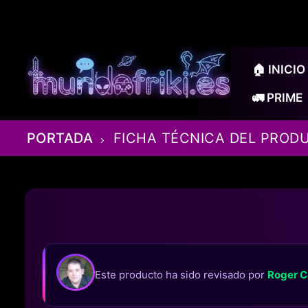
Ir
al
contenido
🏠 INICIO
🚛 PRIME
PORTADA
FICHA TÉCNICA DEL PROD
Este producto ha sido revisado por
Roger C