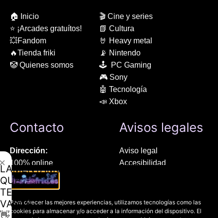
🏠 Inicio
🎬 Cine y series
⭐ ¡Arcades gratuítos!
📗 Cultura
💥Fandom
🤘 Heavy metal
🔥Tienda friki
📡 Nintendo
🤡 Quienes somos
🕹 PC Gaming
🎮 Sony
🤖 Tecnología
📣 Xbox
Contacto
Avisos legales
Dirección:
Aviso legal
✕
100% online
Accesibilidad
LAMENTAMOS
Manresa (08241), Barcelona
Devoluciones
QUE
Política de cookies
TE
Chat Whatsapp (solo texto):
Política de privacidad
VAYAS
Para ofrecer las mejores experiencias, utilizamos tecnologías como las
+34 689 800 662
cookies para almacenar y/o acceder a la información del dispositivo. El
👋