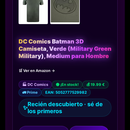
DC Comics Batman 3D
Camiseta, Verde (Military Green
Military), Medium para Hombre
🛒 Ver en Amazon →
🏭 DC Comics
🟢 ¡En stock!
💰 19.99 €
🚛 Prime
EAN: 5052777529982
Recién descubierto · sé de
✨
los primeros