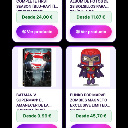
COMPLETE FIRST
ÁLBUM DE FOTOS DE
SEASON [BLU-RAY] []
28 BOLSILLOS PARA
[REGION FREE]
PELÍCULA DE
Desde 24,00 €
Desde 11,87 €
🤪 Ver producto
🤪 Ver producto
BATMAN V
FUNKO POP MARVEL
SUPERMAN: EL
ZOMBIES MAGNETO
AMANECER DE LA
EXCLUSIVE LIMITED
JUSTICIA [DVD]
ED #663
Desde 9,99 €
Desde 45,70 €