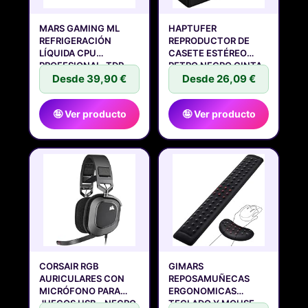
MARS GAMING ML
HAPTUFER
REFRIGERACIÓN
REPRODUCTOR DE
LÍQUIDA CPU
CASETE ESTÉREO
PROFESIONAL, TDP
RETRO NEGRO CINTA
220W,
Desde 39,90 €
DE
Desde 26,09 €
🤪 Ver producto
🤪 Ver producto
CORSAIR RGB
GIMARS
AURICULARES CON
REPOSAMUÑECAS
MICRÓFONO PARA
ERGONOMICAS
JUEGOS USB - NEGRO
TECLADO Y MOUSE,