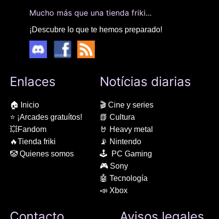
Mucho más que una tienda friki...
¡Descubre lo que te hemos preparado!
Enlaces
Notícias diarias
🏠 Inicio
🎬 Cine y series
⭐ ¡Arcades gratuítos!
📗 Cultura
💥Fandom
🤘 Heavy metal
🔥Tienda friki
📡 Nintendo
🤡 Quienes somos
🕹 PC Gaming
🎮 Sony
🤖 Tecnología
📣 Xbox
Contacto
Avisos legales