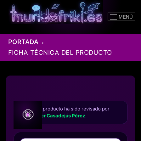
Ir
al
MENÚ
contenido
PORTADA
FICHA TÉCNICA DEL PRODUCTO
Este producto ha sido revisado por
🤪
Roger Casadejús Pérez
.