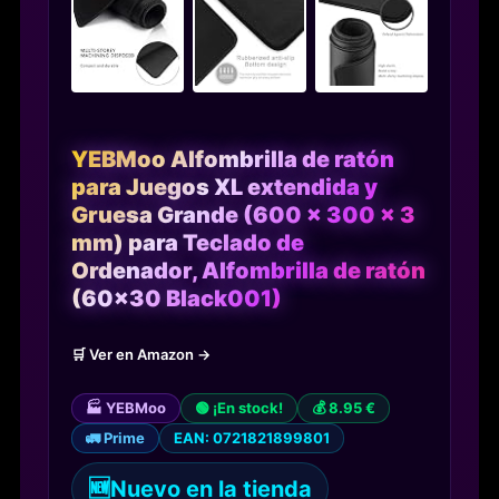
YEBMoo Alfombrilla de ratón
para Juegos XL extendida y
Gruesa Grande (600 x 300 x 3
mm) para Teclado de
Ordenador, Alfombrilla de ratón
(60x30 Black001)
🛒 Ver en Amazon →
🏭 YEBMoo
🟢 ¡En stock!
💰 8.95 €
🚛 Prime
EAN: 0721821899801
🆕
Nuevo en la tienda