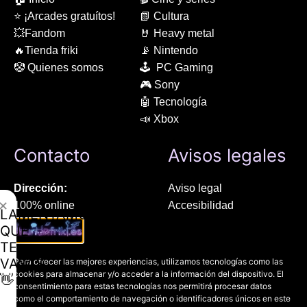
⭐ ¡Arcades gratuítos!
📗 Cultura
💥Fandom
🤘 Heavy metal
🔥Tienda friki
📡 Nintendo
🤡 Quienes somos
🕹 PC Gaming
🎮 Sony
🤖 Tecnología
📣 Xbox
Contacto
Avisos legales
Dirección:
Aviso legal
✕
100% online
Accesibilidad
LAMENTAMOS
Manresa (08241), Barcelona
Devoluciones
QUE
Política de cookies
TE
Chat Whatsapp (solo texto):
Política de privacidad
VAYAS
Para ofrecer las mejores experiencias, utilizamos tecnologías como las
+34 689 800 662
cookies para almacenar y/o acceder a la información del dispositivo. El
👋
consentimiento para estas tecnologías nos permitirá procesar datos
como el comportamiento de navegación o identificadores únicos en este
Correo: