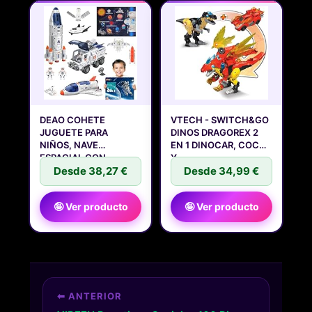
DEAO COHETE
VTECH - SWITCH&GO
JUGUETE PARA
DINOS DRAGOREX 2
NIÑOS, NAVE
EN 1 DINOCAR, COCHE
ESPACIAL CON
Y
ASTRONAUTA
Desde 38,27 €
Desde 34,99 €
🤪 Ver producto
🤪 Ver producto
⬅ ANTERIOR