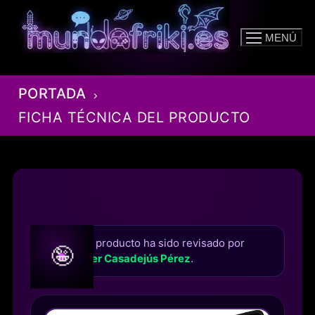
Ir
al
MENÚ
contenido
PORTADA
FICHA TÉCNICA DEL PRODUCTO
Este producto ha sido revisado por
🤪
Roger Casadejús Pérez
.