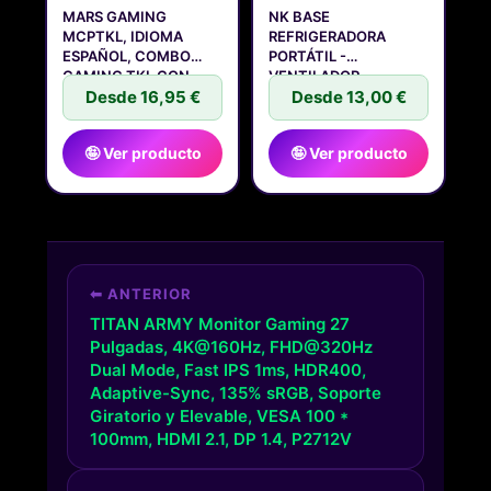
MARS GAMING
NK BASE
MCPTKL, IDIOMA
REFRIGERADORA
ESPAÑOL, COMBO
PORTÁTIL -
GAMING TKL CON
VENTILADOR
TECLADO
Desde 16,95 €
ORDENADOR PORTATIL
Desde 13,00 €
🤪 Ver producto
🤪 Ver producto
⬅ ANTERIOR
TITAN ARMY Monitor Gaming 27
Pulgadas, 4K@160Hz, FHD@320Hz
Dual Mode, Fast IPS 1ms, HDR400,
Adaptive-Sync, 135% sRGB, Soporte
Giratorio y Elevable, VESA 100 *
100mm, HDMI 2.1, DP 1.4, P2712V