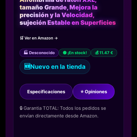
tamaño Grande, Mejora la
precisión y la Velocidad,
sujeción Estable en Superficies
🛒 Ver en Amazon →
🏭 Desconocido
🟢 ¡En stock!
💰 11.47 €
🆕
Nuevo en la tienda
Especificaciones
⭐ Opiniones
🔒 Garantia TOTAL: Todos los pedidos se
envían directamente desde Amazon.