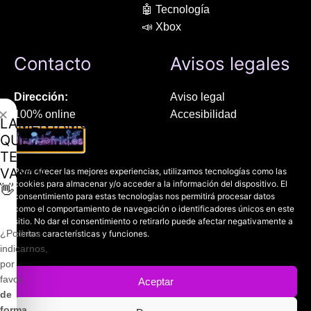
🤖 Tecnología
📣 Xbox
Contacto
Avisos legales
Dirección:
Aviso legal
✕
100% online
Accesibilidad
LAMENTAMOS
Manresa (08241), Barcelona
Devoluciones
QUE
Política de cookies
TE
Chat Whatsapp (solo texto):
Política de privacidad
VAYAS
Para ofrecer las mejores experiencias, utilizamos tecnologías como las
+34 689 800 662
cookies para almacenar y/o acceder a la información del dispositivo. El
👋
consentimiento para estas tecnologías nos permitirá procesar datos
como el comportamiento de navegación o identificadores únicos en este
Correo:
sitio. No dar el consentimiento o retirarlo puede afectar negativamente a
contacto@mundofriki.es
¿Podrías
ciertas características y funciones.
indicarnos,
por
favor,
Aceptar
de
Copyright © 2022-2026
Mundofriki.es
| Diseñado por
Roger
forma