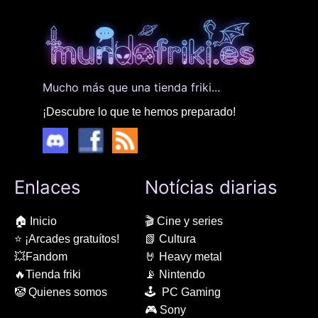
Mucho más que una tienda friki...
¡Descubre lo que te hemos preparado!
Enlaces
Notícias diarias
🏠 Inicio
🎬 Cine y series
⭐ ¡Arcades gratuítos!
📗 Cultura
💥Fandom
🤘 Heavy metal
🔥Tienda friki
📡 Nintendo
🤡 Quienes somos
🕹 PC Gaming
🎮 Sony