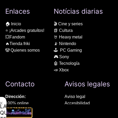
Enlaces
Notícias diarias
🏠 Inicio
🎬 Cine y series
⭐ ¡Arcades gratuítos!
📗 Cultura
💥Fandom
🤘 Heavy metal
🔥Tienda friki
📡 Nintendo
🤡 Quienes somos
🕹 PC Gaming
🎮 Sony
🤖 Tecnología
📣 Xbox
Contacto
Avisos legales
Dirección:
Aviso legal
✕
100% online
Accesibilidad
LAMENTAMOS
Manresa (08241), Barcelona
Devoluciones
QUE
Política de cookies