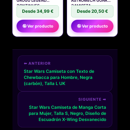
GROGU LEGEND
ASTROMECH GONK
CONTINUES
CAMISETA
SUDADERA CON
Desde 34,99 €
Desde 20,50 €
🤪 Ver producto
🤪 Ver producto
⬅ ANTERIOR
Star Wars Camiseta con Texto de
Chewbacca para Hombre, Negra
(carbón), Talla L UK
SIGUIENTE ➡
Star Wars Camiseta de Manga Corta
para Mujer, Talla S, Negro, Diseño de
Escuadrón X-Wing Desvanecido