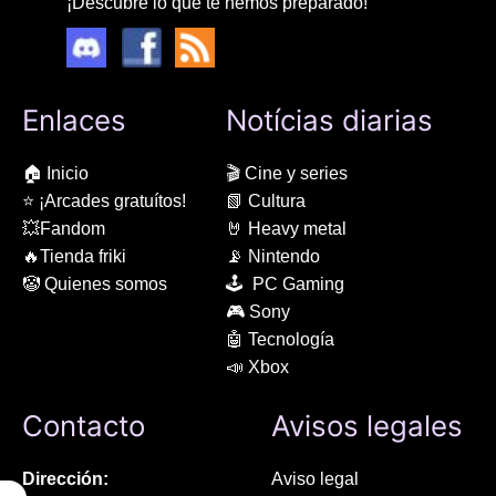
¡Descubre lo que te hemos preparado!
Enlaces
Notícias diarias
🏠 Inicio
🎬 Cine y series
⭐ ¡Arcades gratuítos!
📗 Cultura
💥Fandom
🤘 Heavy metal
🔥Tienda friki
📡 Nintendo
🤡 Quienes somos
🕹 PC Gaming
🎮 Sony
🤖 Tecnología
📣 Xbox
Contacto
Avisos legales
Dirección:
Aviso legal