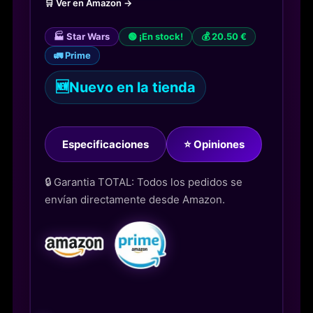
🛒 Ver en Amazon →
🏭 Star Wars
🟢 ¡En stock!
💰 20.50 €
🚛 Prime
🆕
Nuevo en la tienda
Especificaciones
⭐ Opiniones
🔒 Garantia TOTAL: Todos los pedidos se
envían directamente desde Amazon.