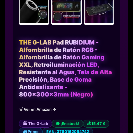
THE G-LAB Pad RUBIDIUM -
Alfombrilla de Ratón RGB -
Alfombrilla de Ratón Gaming
XXL, Retroiluminación LED,
Resistente al Agua, Tela de Alta
Precisión, Base de Goma
Antideslizante -
800x300x3mm (Negro)
🛒 Ver en Amazon →
🏭 The G-Lab
🟢 ¡En stock!
💰 15.47 €
🚛 Prime
EAN: 3760162064742