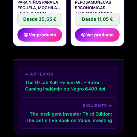
PARA NIÑOS PARA LA
REPOSAMUÑECAS
ESCUELA, MOCHILA
ERGONOMICAS
ESCOLAR PARA
TECLADO Y MOUSE,
Desde 35,55 €
REPOSA MUÑECAS
Desde 11,05 €
🤪 Ver producto
🤪 Ver producto
⬅ ANTERIOR
The G-Lab Kult Helium WL - Ratón
Gaming Inalámbrico Negro 6400 dpi
SIGUIENTE ➡
The Intelligent Investor Third Edition:
The Definitive Book on Value Investing