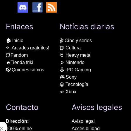
Enlaces
Notícias diarias
🏠 Inicio
🎬 Cine y series
⭐ ¡Arcades gratuítos!
📗 Cultura
💥Fandom
🤘 Heavy metal
🔥Tienda friki
📡 Nintendo
🤡 Quienes somos
🕹 PC Gaming
🎮 Sony
🤖 Tecnología
📣 Xbox
Contacto
Avisos legales
Dirección:
Aviso legal
✕
100% online
Accesibilidad