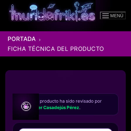
Ir
al
MENÚ
contenido
PORTADA
FICHA TÉCNICA DEL PRODUCTO
Este producto ha sido revisado por
🤪
Roger Casadejús Pérez
.