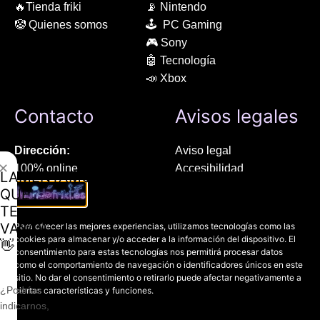
🔥Tienda friki
📡 Nintendo
🤡 Quienes somos
🕹 PC Gaming
🎮 Sony
🤖 Tecnología
📣 Xbox
Contacto
Avisos legales
Dirección:
Aviso legal
✕
100% online
Accesibilidad
LAMENTAMOS
Manresa (08241), Barcelona
Devoluciones
QUE
Política de cookies
TE
Chat Whatsapp (solo texto):
Política de privacidad
VAYAS
Para ofrecer las mejores experiencias, utilizamos tecnologías como las
+34 689 800 662
cookies para almacenar y/o acceder a la información del dispositivo. El
👋
consentimiento para estas tecnologías nos permitirá procesar datos
como el comportamiento de navegación o identificadores únicos en este
Correo:
sitio. No dar el consentimiento o retirarlo puede afectar negativamente a
contacto@mundofriki.es
¿Podrías
ciertas características y funciones.
indicarnos,