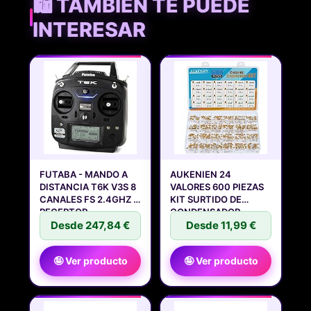
🛍️ TAMBIÉN TE PUEDE
INTERESAR
FUTABA - MANDO A
AUKENIEN 24
DISTANCIA T6K V3S 8
VALORES 600 PIEZAS
CANALES FS 2.4GHZ +
KIT SURTIDO DE
RECEPTOR
CONDENSADOR
Desde 247,84 €
Desde 11,99 €
🤪 Ver producto
🤪 Ver producto