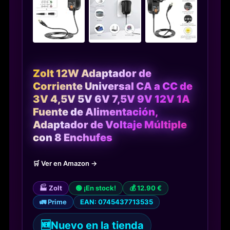
Zolt 12W Adaptador de
Corriente Universal CA a CC de
3V 4,5V 5V 6V 7,5V 9V 12V 1A
Fuente de Alimentación,
Adaptador de Voltaje Múltiple
con 8 Enchufes
🛒 Ver en Amazon →
🏭 Zolt
🟢 ¡En stock!
💰 12.90 €
🚛 Prime
EAN: 0745437713535
🆕
Nuevo en la tienda