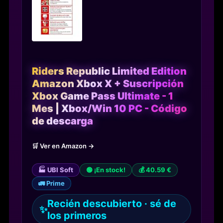
Riders Republic Limited Edition
Amazon Xbox X + Suscripción
Xbox Game Pass Ultimate - 1
Mes | Xbox/Win 10 PC - Código
de descarga
🛒 Ver en Amazon →
🏭 UBI Soft
🟢 ¡En stock!
💰 40.59 €
🚛 Prime
Recién descubierto · sé de
✨
los primeros