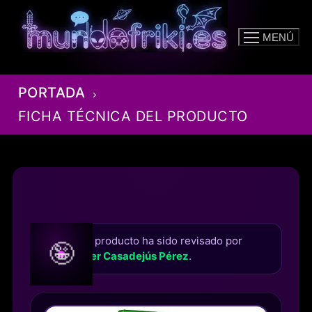
Ir
al
MENÚ
contenido
PORTADA
FICHA TÉCNICA DEL PRODUCTO
Este producto ha sido revisado por
🤪
Roger Casadejús Pérez
.