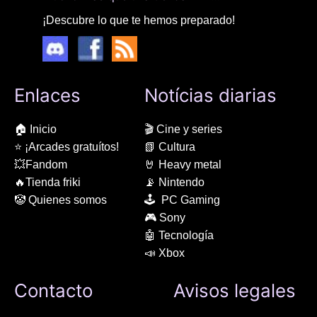
¡Descubre lo que te hemos preparado!
Enlaces
Notícias diarias
🏠 Inicio
🎬 Cine y series
⭐ ¡Arcades gratuítos!
📗 Cultura
💥Fandom
🤘 Heavy metal
🔥Tienda friki
📡 Nintendo
🤡 Quienes somos
🕹 PC Gaming
🎮 Sony
🤖 Tecnología
📣 Xbox
Contacto
Avisos legales