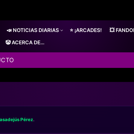
📣 NOTICIAS DIARIAS
⭐ ¡ARCADES!
💥 FAND
🤡 ACERCA DE…
UCTO
asadejús Pérez
.