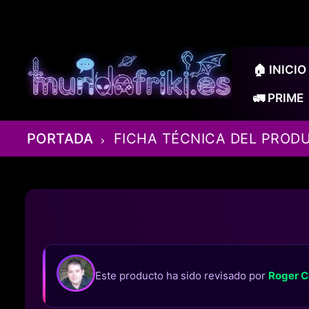
Ir
al
contenido
🏠 INICIO
🚛 PRIME
PORTADA
FICHA TÉCNICA DEL PROD
Este producto ha sido revisado por
Roger C