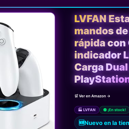
LVFAN Esta
mandos de 
rápida con
indicador L
Carga Dual
PlayStation
🛒 Ver en Amazon →
🏭 LVFAN
🟢 ¡En stock!
🆕
Nuevo en la tie