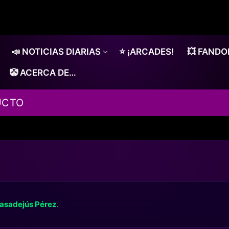
📣 NOTICIAS DIARIAS
⭐ ¡ARCADES!
💥 FAND
🤡 ACERCA DE…
UCTO
asadejús Pérez
.