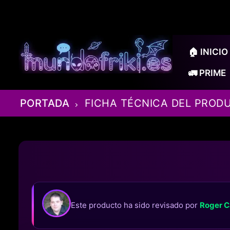
Ir
al
contenido
🏠 INICIO
🚛 PRIME
PORTADA
FICHA TÉCNICA DEL PROD
Este producto ha sido revisado por
Roger C