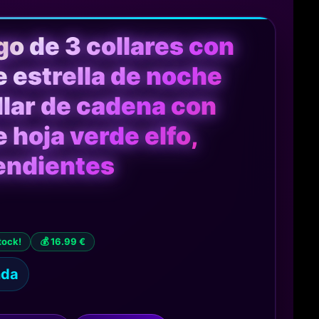
go de 3 collares con
e estrella de noche
llar de cadena con
 hoja verde elfo,
endientes
tock!
💰 16.99 €
nda