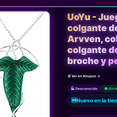
UoYu - Jue
colgante d
Arvven, co
colgante de
broche y p
🛒 Ver en Amazon →
🏭 Desconocido
🟢 ¡En s
🆕
Nuevo en la tie