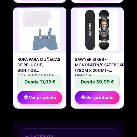
ROPA PARA MUÑECAS
SAWYER BIKES -
DE PELUCHE,
MONOPATÍN/SKATEBOARD
BONITOS
(78CM X 20CM) -
CONJUNTOS PARA
NIÑOS Y
MUÑECAS DE
Desde 11,99 €
Desde 39,99 €
🤪 Ver producto
🤪 Ver producto
⬅ ANTERIOR