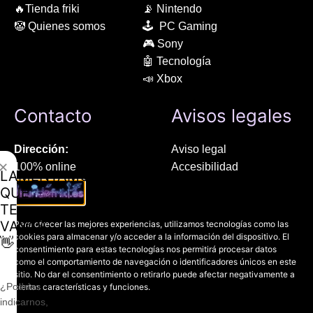
🔥Tienda friki
📡 Nintendo
🤡 Quienes somos
🕹 PC Gaming
🎮 Sony
🤖 Tecnología
📣 Xbox
Contacto
Avisos legales
Dirección:
Aviso legal
✕
100% online
Accesibilidad
LAMENTAMOS
Manresa (08241), Barcelona
Devoluciones
QUE
Política de cookies
TE
Chat Whatsapp (solo texto):
Política de privacidad
VAYAS
Para ofrecer las mejores experiencias, utilizamos tecnologías como las
+34 689 800 662
cookies para almacenar y/o acceder a la información del dispositivo. El
👋
consentimiento para estas tecnologías nos permitirá procesar datos
como el comportamiento de navegación o identificadores únicos en este
Correo:
sitio. No dar el consentimiento o retirarlo puede afectar negativamente a
contacto@mundofriki.es
¿Podrías
ciertas características y funciones.
indicarnos,