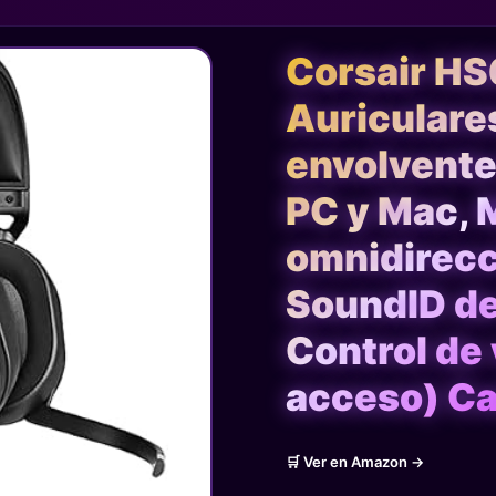
Corsair H
Auriculare
envolvente
PC y Mac, 
omnidirecc
SoundID d
Control de 
acceso) C
🛒 Ver en Amazon →