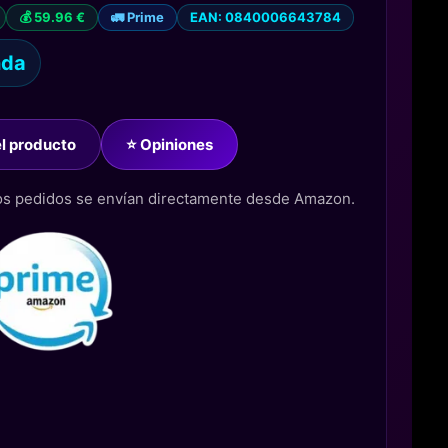
💰 59.96 €
🚛 Prime
EAN: 0840006643784
nda
del producto
⭐ Opiniones
los pedidos se envían directamente desde Amazon.