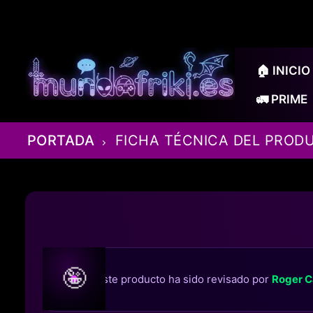
Ir
al
contenido
🏠 INICIO
🚛 PRIME
PORTADA
FICHA TÉCNICA DEL PROD
🤪
Este producto ha sido revisado por
Roger C