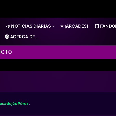
📣 NOTICIAS DIARIAS
⭐ ¡ARCADES!
💥 FAND
🤡 ACERCA DE…
UCTO
asadejús Pérez
.