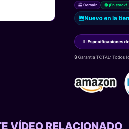
🏭 Corsair
🟢 ¡En stock!
🆕
Nuevo en la tie
🙋‍♂️ Especificaciones 
🔒 Garantia TOTAL: Todos 
STE VÍDEO RELACIONADO