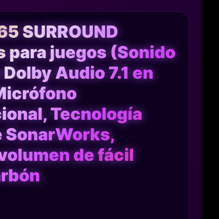
S65 SURROUND
s para juegos (Sonido
 Dolby Audio 7.1 en
Micrófono
ional, Tecnología
e SonarWorks,
volumen de fácil
arbón