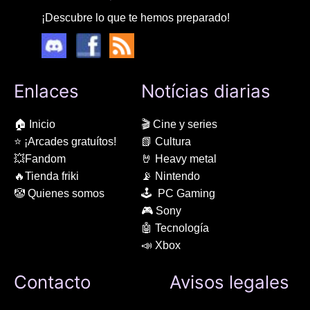
¡Descubre lo que te hemos preparado!
Enlaces
Notícias diarias
🏠 Inicio
🎬 Cine y series
⭐ ¡Arcades gratuítos!
📗 Cultura
💥Fandom
🤘 Heavy metal
🔥Tienda friki
📡 Nintendo
🤡 Quienes somos
🕹 PC Gaming
🎮 Sony
🤖 Tecnología
📣 Xbox
Contacto
Avisos legales