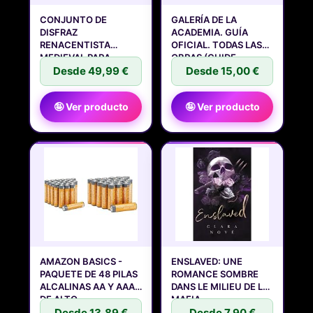
CONJUNTO DE
GALERÍA DE LA
DISFRAZ
ACADEMIA. GUÍA
RENACENTISTA
OFICIAL. TODAS LAS
MEDIEVAL PARA
OBRAS (GUIDE
HOMBRE, DISFRAZ
Desde 49,99 €
Desde 15,00 €
🤪 Ver producto
🤪 Ver producto
AMAZON BASICS -
ENSLAVED: UNE
PAQUETE DE 48 PILAS
ROMANCE SOMBRE
ALCALINAS AA Y AAA
DANS LE MILIEU DE LA
DE ALTO
MAFIA
Desde 13,89 €
Desde 7,90 €