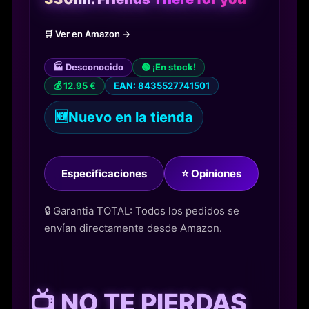
🛒 Ver en Amazon →
🏭 Desconocido
🟢 ¡En stock!
💰 12.95 €
EAN: 8435527741501
🆕
Nuevo en la tienda
Especificaciones
⭐ Opiniones
🔒 Garantia TOTAL: Todos los pedidos se
envían directamente desde Amazon.
📺 NO TE PIERDAS