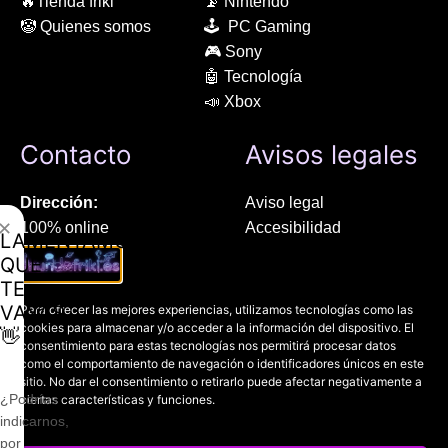
🔥Tienda friki
📡 Nintendo
🤡 Quienes somos
🕹 PC Gaming
🎮 Sony
🤖 Tecnología
📣 Xbox
Contacto
Avisos legales
Dirección:
Aviso legal
✕
100% online
Accesibilidad
LAMENTAMOS
Manresa (08241), Barcelona
Devoluciones
QUE
Política de cookies
TE
Chat Whatsapp (solo texto):
Política de privacidad
VAYAS
Para ofrecer las mejores experiencias, utilizamos tecnologías como las
+34 689 800 662
cookies para almacenar y/o acceder a la información del dispositivo. El
👋
consentimiento para estas tecnologías nos permitirá procesar datos
como el comportamiento de navegación o identificadores únicos en este
Correo:
sitio. No dar el consentimiento o retirarlo puede afectar negativamente a
contacto@mundofriki.es
¿Podrías
ciertas características y funciones.
indicarnos,
por