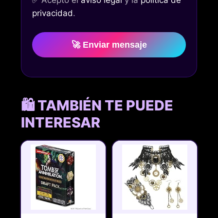
✅
Acepto el
aviso legal
y la
política de
privacidad
.
🚀 Enviar mensaje
🛍️ TAMBIÉN TE PUEDE
INTERESAR