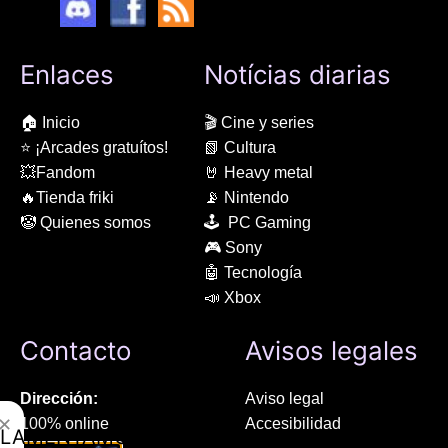
Enlaces
Notícias diarias
🏠 Inicio
🎬 Cine y series
⭐ ¡Arcades gratuítos!
📗 Cultura
💥Fandom
🤘 Heavy metal
🔥Tienda friki
📡 Nintendo
🤡 Quienes somos
🕹 PC Gaming
🎮 Sony
🤖 Tecnología
📣 Xbox
Contacto
Avisos legales
Dirección:
Aviso legal
✕
100% online
Accesibilidad
LAMENTAMOS