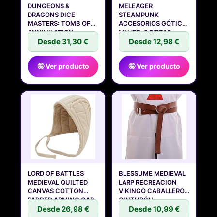
DUNGEONS &
MELEAGER
DRAGONS DICE
STEAMPUNK
MASTERS: TOMB OF
ACCESORIOS GÓTICO
ANNIHILATION -
MUJER, 3 PIEZAS
SINGLE
Desde 31,30 €
HALLOWEEN
Desde 12,98 €
🤪 Ver producto
🤪 Ver producto
LORD OF BATTLES
BLESSUME MEDIEVAL
MEDIEVAL QUILTED
LARP RECREACION
CANVAS COTTON
VIKINGO CABALLERO
PADDED ARMING CAP
CINTURÓN
Desde 26,98 €
Desde 10,99 €