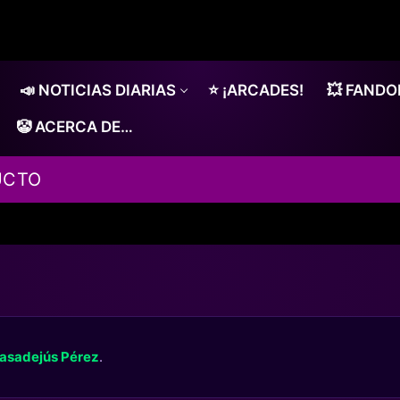
📣 NOTICIAS DIARIAS
⭐ ¡ARCADES!
💥 FAND
🤡 ACERCA DE…
UCTO
asadejús Pérez
.