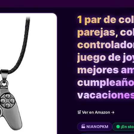
1 par de co
parejas, co
controlador
juego de jo
mejores am
cumpleaños
vacacione
🛒 Ver en Amazon →
🏭 NIANOPKM
🟢 ¡En st