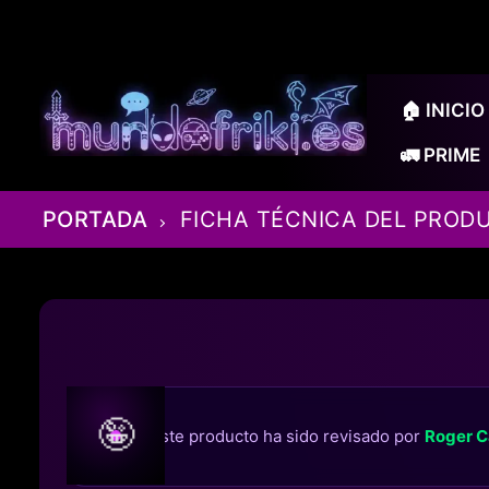
Ir
al
contenido
🏠 INICIO
🚛 PRIME
PORTADA
FICHA TÉCNICA DEL PROD
🤪
Este producto ha sido revisado por
Roger C