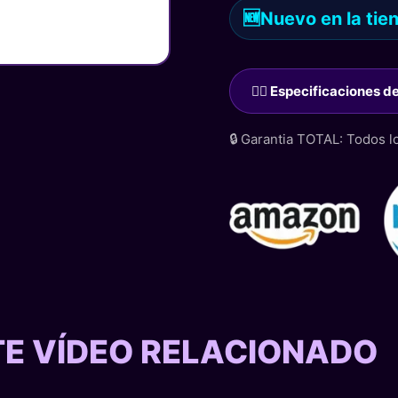
🆕
Nuevo en la tie
🙋‍♂️ Especificaciones 
🔒 Garantia TOTAL: Todos 
STE VÍDEO RELACIONADO