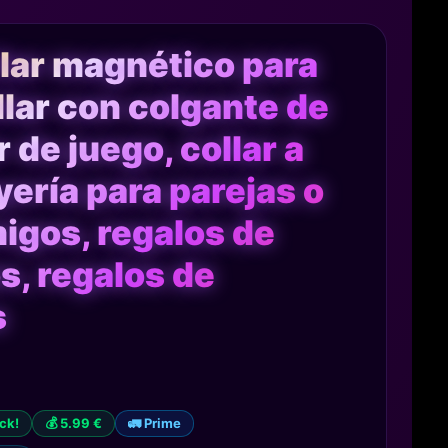
llar magnético para
llar con colgante de
 de juego, collar a
yería para parejas o
igos, regalos de
, regalos de
s
ock!
💰 5.99 €
🚛 Prime