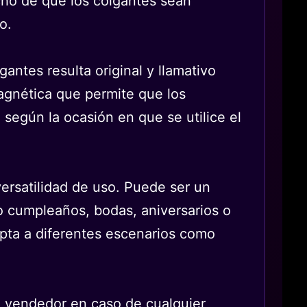
echo de que los colgantes sean
o.
ntes resulta original y llamativo
magnética que permite que los
según la ocasión en que se utilice el
versatilidad de uso. Puede ser un
o cumpleaños, bodas, aniversarios o
pta a diferentes escenarios como
al vendedor en caso de cualquier