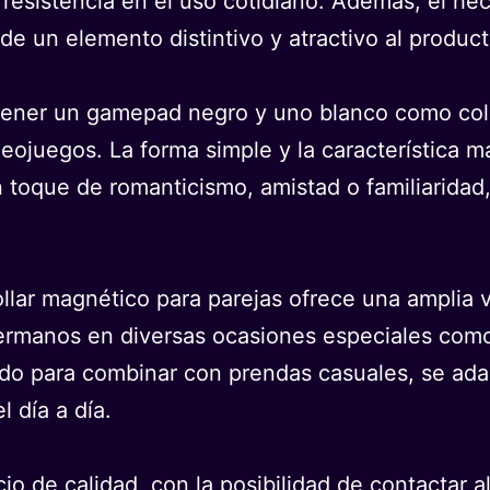
y resistencia en el uso cotidiano. Además, el h
de un elemento distintivo y atractivo al product
tener un gamepad negro y uno blanco como colga
deojuegos. La forma simple y la característica 
toque de romanticismo, amistad o familiaridad, 
ollar magnético para parejas ofrece una amplia 
 hermanos en diversas ocasiones especiales com
o para combinar con prendas casuales, se ada
l día a día.
cio de calidad, con la posibilidad de contactar 