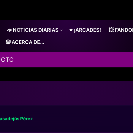
📣 NOTICIAS DIARIAS
⭐ ¡ARCADES!
💥 FAND
🤡 ACERCA DE…
UCTO
asadejús Pérez
.