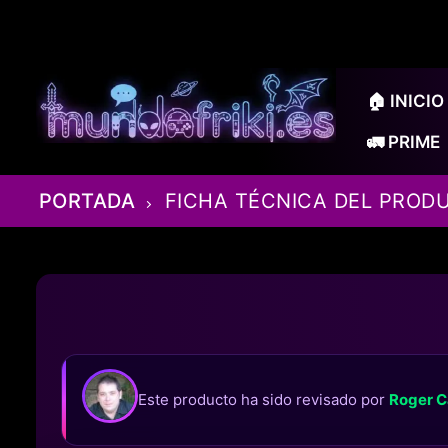
Ir
al
contenido
🏠 INICIO
🚛 PRIME
PORTADA
FICHA TÉCNICA DEL PROD
Este producto ha sido revisado por
Roger C