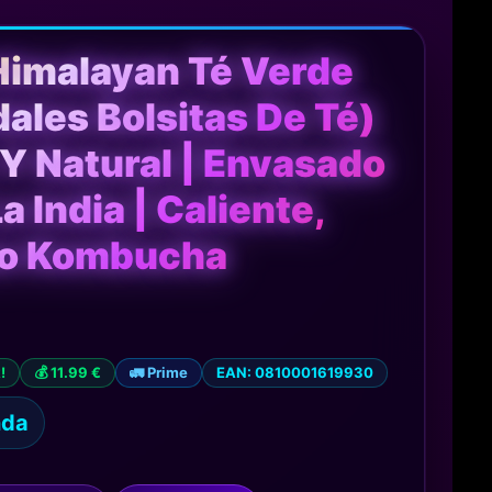
imalayan Té Verde
ales Bolsitas De Té)
Y Natural | Envasado
a India | Caliente,
mo Kombucha
!
💰 11.99 €
🚛 Prime
EAN: 0810001619930
nda