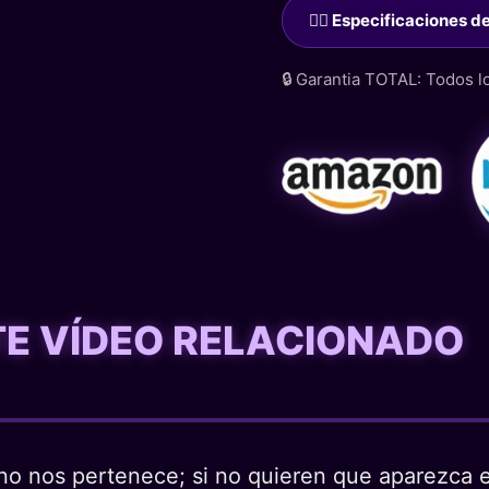
🙋‍♂️ Especificaciones 
🔒 Garantia TOTAL: Todos 
STE VÍDEO RELACIONADO
o nos pertenece; si no quieren que aparezca en