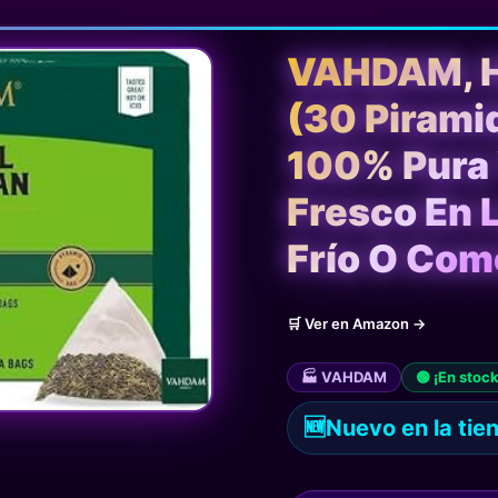
VAHDAM, H
(30 Piramid
100% Pura 
Fresco En L
Frío O Co
🛒 Ver en Amazon →
🏭 VAHDAM
🟢 ¡En stock
🆕
Nuevo en la tie