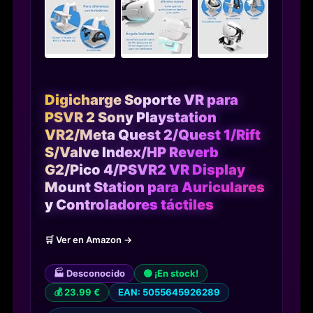
Digicharge Soporte VR para
PSVR 2 Sony Playstation
VR2/Meta Quest 2/Quest 1/Rift
S/Valve Index/HP Reverb
G2/Pico 4/PSVR2 VR Display
Mount Station para Auriculares
y Controladores táctiles
🛒 Ver en Amazon →
🏭 Desconocido
🟢 ¡En stock!
💰 23.99 €
EAN: 5055645926289