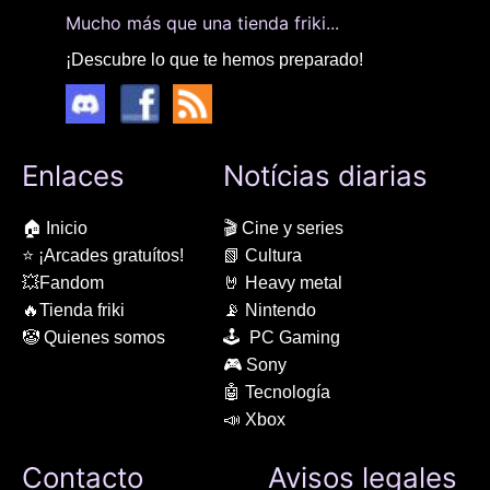
Mucho más que una tienda friki...
¡Descubre lo que te hemos preparado!
Enlaces
Notícias diarias
🏠 Inicio
🎬 Cine y series
⭐ ¡Arcades gratuítos!
📗 Cultura
💥Fandom
🤘 Heavy metal
🔥Tienda friki
📡 Nintendo
🤡 Quienes somos
🕹 PC Gaming
🎮 Sony
🤖 Tecnología
📣 Xbox
Contacto
Avisos legales