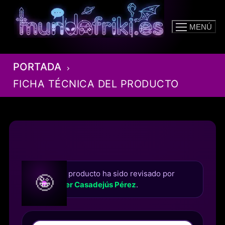
Ir
al
MENÚ
contenido
PORTADA
FICHA TÉCNICA DEL PRODUCTO
Este producto ha sido revisado por
🤪
Roger Casadejús Pérez
.