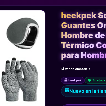
heekpek Se
Guantes Or
Hombre de 
Térmico Co
para Hombr
🛒 Ver en Amazon →
🏭 heekpek
🟢 ¡En stock
🆕
Nuevo en la tie