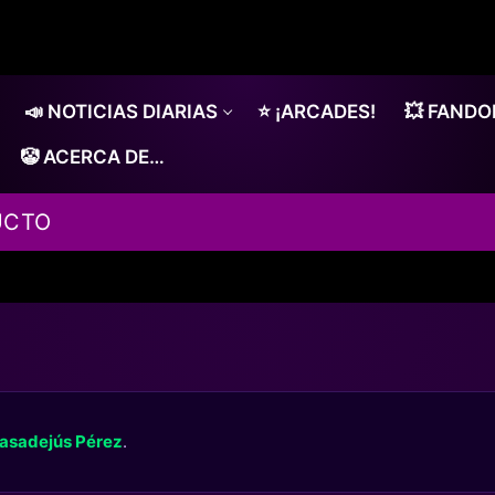
📣 NOTICIAS DIARIAS
⭐ ¡ARCADES!
💥 FAND
🤡 ACERCA DE…
UCTO
asadejús Pérez
.