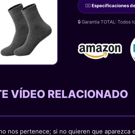
🙋‍♂️ Especificaciones 
🔒 Garantia TOTAL: Todos 
STE VÍDEO RELACIONADO
o nos pertenece; si no quieren que aparezca en