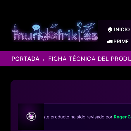
Ir
al
contenido
🏠 INICIO
🚛 PRIME
PORTADA
FICHA TÉCNICA DEL PROD
🤪
Este producto ha sido revisado por
Roger C