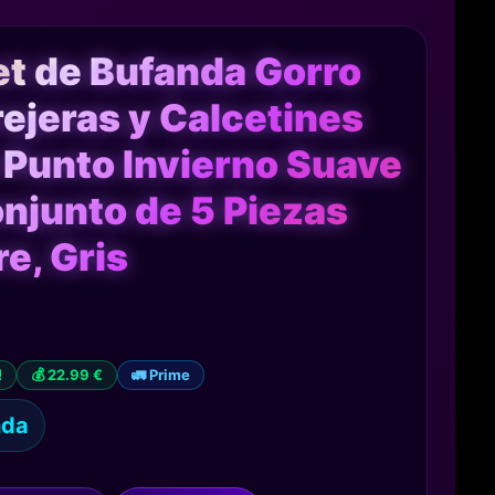
t de Bufanda Gorro
ejeras y Calcetines
Punto Invierno Suave
njunto de 5 Piezas
e, Gris
!
💰 22.99 €
🚛 Prime
nda