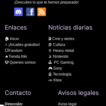
¡Descubre lo que te hemos preparado!
Enlaces
Notícias diarias
🏠 Inicio
🎬 Cine y series
⭐ ¡Arcades gratuítos!
📗 Cultura
💥Fandom
🤘 Heavy metal
🔥Tienda friki
📡 Nintendo
🤡 Quienes somos
🕹 PC Gaming
🎮 Sony
🤖 Tecnología
📣 Xbox
Contacto
Avisos legales
Dirección:
Aviso legal