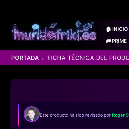
Ir
al
contenido
🏠 INICIO
🚛 PRIME
PORTADA
FICHA TÉCNICA DEL PROD
Este producto ha sido revisado por
Roger C