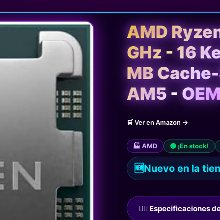
AMD Ryzen
GHz - 16 Ke
MB Cache-S
AM5 - OE
🛒 Ver en Amazon →
🏭 AMD
🟢 ¡En stock!
🆕
Nuevo en la tie
🙋‍♂️ Especificaciones 