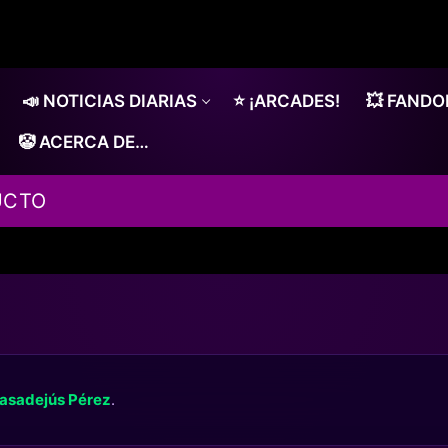
📣 NOTICIAS DIARIAS
⭐ ¡ARCADES!
💥 FAND
🤡 ACERCA DE…
UCTO
asadejús Pérez
.