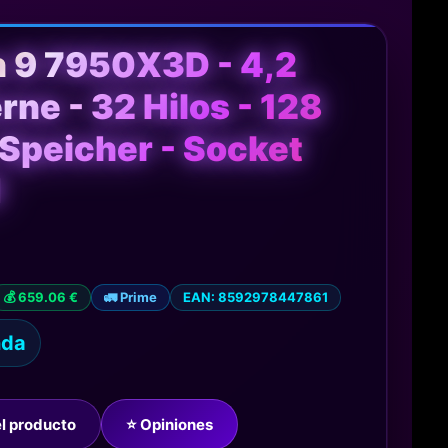
 9 7950X3D - 4,2
rne - 32 Hilos - 128
peicher - Socket
M
💰 659.06 €
🚛 Prime
EAN: 8592978447861
nda
del producto
⭐ Opiniones