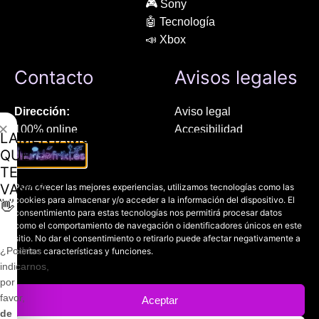
🎮 Sony
🤖 Tecnología
📣 Xbox
Contacto
Avisos legales
Dirección:
Aviso legal
✕
100% online
Accesibilidad
LAMENTAMOS
Manresa (08241), Barcelona
Devoluciones
QUE
Política de cookies
TE
Chat Whatsapp (solo texto):
Política de privacidad
VAYAS
Para ofrecer las mejores experiencias, utilizamos tecnologías como las
+34 689 800 662
cookies para almacenar y/o acceder a la información del dispositivo. El
👋
consentimiento para estas tecnologías nos permitirá procesar datos
como el comportamiento de navegación o identificadores únicos en este
Correo:
sitio. No dar el consentimiento o retirarlo puede afectar negativamente a
contacto@mundofriki.es
¿Podrías
ciertas características y funciones.
indicarnos,
por
favor,
Aceptar
de