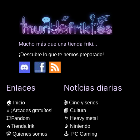
Mucho más que una tienda friki...
¡Descubre lo que te hemos preparado!
Enlaces
Notícias diarias
🏠 Inicio
🎬 Cine y series
⭐ ¡Arcades gratuítos!
📗 Cultura
💥Fandom
🤘 Heavy metal
🔥Tienda friki
📡 Nintendo
🤡 Quienes somos
🕹 PC Gaming