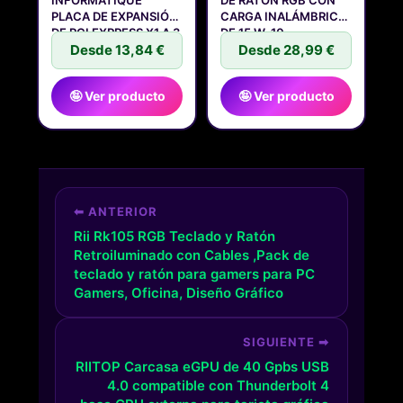
INFORMATIQUE
DE RATÓN RGB CON
PLACA DE EXPANSIÓN
CARGA INALÁMBRICA
DE PCI EXPRESS X1 A 3
DE 15 W, 10
PCIE
Desde 13,84 €
Desde 28,99 €
🤪 Ver producto
🤪 Ver producto
⬅ ANTERIOR
Rii Rk105 RGB Teclado y Ratón
Retroiluminado con Cables ,Pack de
teclado y ratón para gamers para PC
Gamers, Oficina, Diseño Gráfico
SIGUIENTE ➡
RIITOP Carcasa eGPU de 40 Gpbs USB
4.0 compatible con Thunderbolt 4