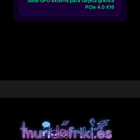
base GPU externa para tarjeta gráfica
PCIe 4.0 X16