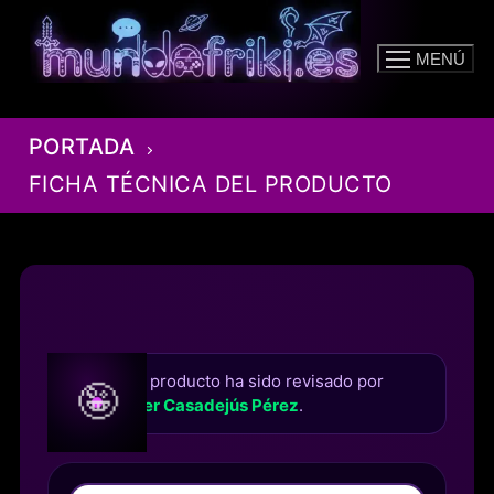
Ir
al
MENÚ
contenido
PORTADA
FICHA TÉCNICA DEL PRODUCTO
Este producto ha sido revisado por
🤪
Roger Casadejús Pérez
.