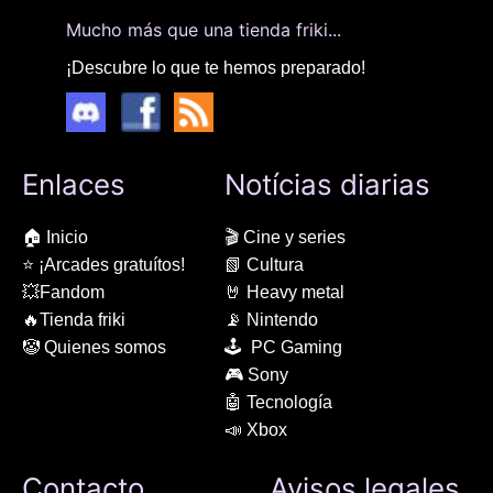
Mucho más que una tienda friki...
¡Descubre lo que te hemos preparado!
Enlaces
Notícias diarias
🏠 Inicio
🎬 Cine y series
⭐ ¡Arcades gratuítos!
📗 Cultura
💥Fandom
🤘 Heavy metal
🔥Tienda friki
📡 Nintendo
🤡 Quienes somos
🕹 PC Gaming
🎮 Sony
🤖 Tecnología
📣 Xbox
Contacto
Avisos legales