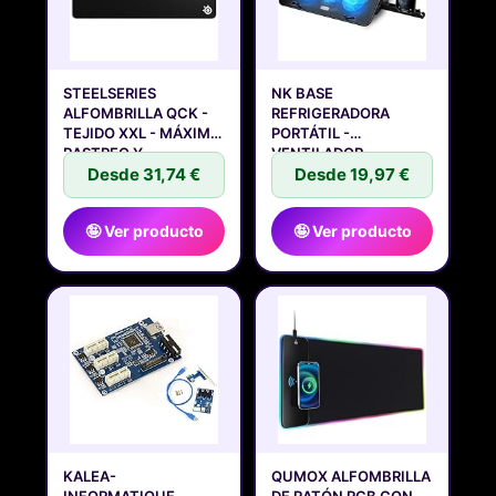
STEELSERIES
NK BASE
ALFOMBRILLA QCK -
REFRIGERADORA
TEJIDO XXL - MÁXIMO
PORTÁTIL -
RASTREO Y
VENTILADOR
Desde 31,74 €
ORDENADOR PORTATIL
Desde 19,97 €
🤪 Ver producto
🤪 Ver producto
KALEA-
QUMOX ALFOMBRILLA