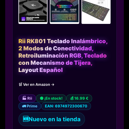
Rii RK801 Teclado Inalámbrico,
2 Modos de Conectividad,
Retroiluminación RGB, Teclado
con Mecanismo de Tijera,
Layout Español
🛒 Ver en Amazon →
🏭 Rii
🟢 ¡En stock!
💰 16.99 €
🚛 Prime
EAN: 6974972300670
🆕
Nuevo en la tienda