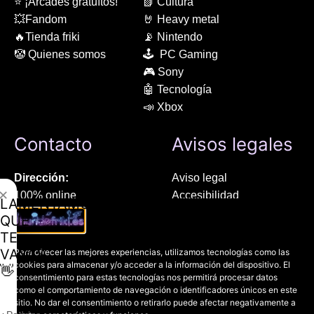
⭐ ¡Arcades gratuítos!
📗 Cultura
💥Fandom
🤘 Heavy metal
🔥Tienda friki
📡 Nintendo
🤡 Quienes somos
🕹 PC Gaming
🎮 Sony
🤖 Tecnología
📣 Xbox
Contacto
Avisos legales
Dirección:
Aviso legal
✕
100% online
Accesibilidad
LAMENTAMOS
Manresa (08241), Barcelona
Devoluciones
QUE
Política de cookies
TE
Chat Whatsapp (solo texto):
Política de privacidad
VAYAS
Para ofrecer las mejores experiencias, utilizamos tecnologías como las
+34 689 800 662
cookies para almacenar y/o acceder a la información del dispositivo. El
👋
consentimiento para estas tecnologías nos permitirá procesar datos
como el comportamiento de navegación o identificadores únicos en este
Correo:
sitio. No dar el consentimiento o retirarlo puede afectar negativamente a