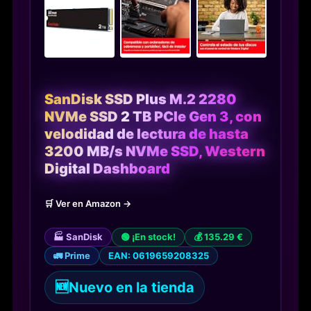
SanDisk SSD Plus M.2 2280
NVMe SSD 2 TB PCIe Gen 3, con
velodidad de lectura de hasta
3200 MB/s NVMe SSD, Western
Digital Dashboard
🛒 Ver en Amazon →
🏭 SanDisk
🟢 ¡En stock!
💰 135.29 €
🚛 Prime
EAN: 0619659208325
🆕
Nuevo en la tienda