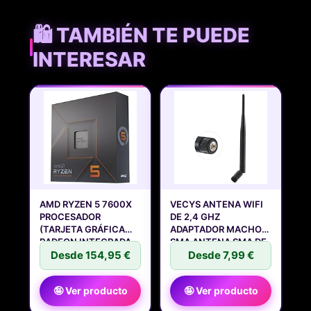
🛍️ TAMBIÉN TE PUEDE
INTERESAR
AMD RYZEN 5 7600X
VECYS ANTENA WIFI
PROCESADOR
DE 2,4 GHZ
(TARJETA GRÁFICA
ADAPTADOR MACHO
RADEON INTEGRADA,
SMA ANTENA SMA DE
Desde 154,95 €
5
Desde 7,99 €
🤪 Ver producto
🤪 Ver producto