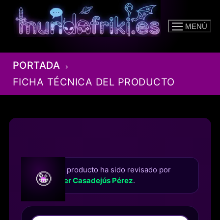
Ir
al
MENÚ
contenido
PORTADA
FICHA TÉCNICA DEL PRODUCTO
Este producto ha sido revisado por
🤪
Roger Casadejús Pérez
.