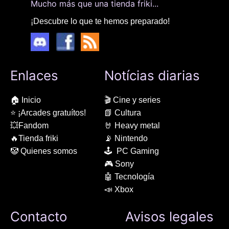
Mucho más que una tienda friki...
¡Descubre lo que te hemos preparado!
Enlaces
Notícias diarias
🏠 Inicio
🎬 Cine y series
⭐ ¡Arcades gratuítos!
📗 Cultura
💥Fandom
🤘 Heavy metal
🔥Tienda friki
📡 Nintendo
🤡 Quienes somos
🕹 PC Gaming
🎮 Sony
🤖 Tecnología
📣 Xbox
Contacto
Avisos legales