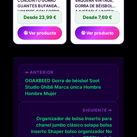
CONJUNTO GORRO
VAQUERA VINTAGE,
GUANTES BUFANDA
GORRA DE BÉISBOL
HOMBRE CON FORRO
AJUSTABLE UNISEX,
POLAR
Desde 23,99 €
Desde 7,69 €
🤪 Ver producto
🤪 Ver producto
⬅ ANTERIOR
OOAXBEED Gorra de béisbol Soot
Studio Ghibli Marca única Hombre
Hombre Mujer
SIGUIENTE ➡
Organizador de bolsa Inserto para
chanel jumbo clásico solapa bolsa
inserto Shaper bolso organizador No