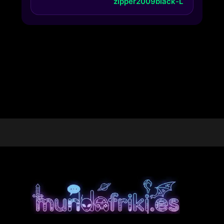
zipper2009black-L