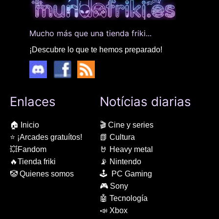
Mucho más que una tienda friki...
¡Descubre lo que te hemos preparado!
Enlaces
Notícias diarias
🏠 Inicio
🎬 Cine y series
⭐ ¡Arcades gratuítos!
📗 Cultura
💥Fandom
🤘 Heavy metal
🔥Tienda friki
📡 Nintendo
🤡 Quienes somos
🕹 PC Gaming
🎮 Sony
🤖 Tecnología
📣 Xbox