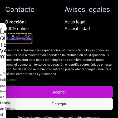
Contacto
Avisos legales
Dirección:
Aviso legal
✕
100% online
Accesibilidad
LAMENTAMOS
Manresa (08241), Barcelona
Devoluciones
QUE
Política de cookies
TE
Chat Whatsapp (solo texto):
Política de privacidad
VAYAS
Para ofrecer las mejores experiencias, utilizamos tecnologías como las
+34 689 800 662
cookies para almacenar y/o acceder a la información del dispositivo. El
👋
consentimiento para estas tecnologías nos permitirá procesar datos
como el comportamiento de navegación o identificadores únicos en este
Correo:
sitio. No dar el consentimiento o retirarlo puede afectar negativamente a
contacto@mundofriki.es
¿Podrías
ciertas características y funciones.
indicarnos,
por
favor,
Aceptar
de
Copyright © 2022-2026
Mundofriki.es
| Diseñado por
Roger
forma
Denegar
Casadejús Pérez
¡Desde 69.99 €!
anónima
el
Política de cookies
Declaración de privacidad
Impressum