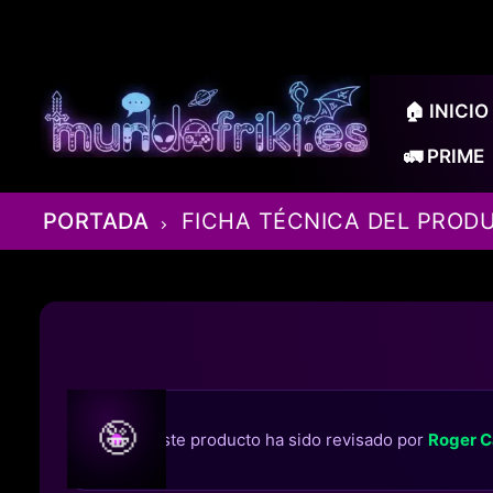
Ir
al
contenido
🏠 INICIO
🚛 PRIME
PORTADA
FICHA TÉCNICA DEL PROD
🤪
Este producto ha sido revisado por
Roger C