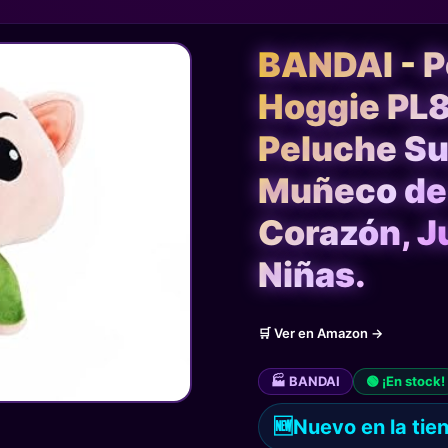
BANDAI - P
Hoggie PL8
Peluche Su
Muñeco de l
Corazón, J
Niñas.
🛒 Ver en Amazon →
🏭 BANDAI
🟢 ¡En stock!
🆕
Nuevo en la tie