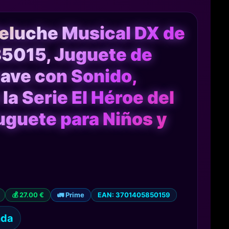
eluche Musical DX de
5015, Juguete de
ave con Sonido,
a Serie El Héroe del
uguete para Niños y
💰 27.00 €
🚛 Prime
EAN: 3701405850159
nda