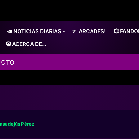
📣 NOTICIAS DIARIAS
⭐ ¡ARCADES!
💥 FAND
🤡 ACERCA DE…
UCTO
asadejús Pérez
.